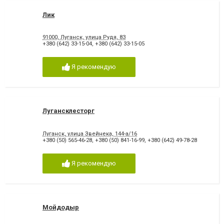
Лик
91000, Луганск, улица Рудя, 83
+380 (642) 33-15-04
,
+380 (642) 33-15-05
Я рекомендую
Лугансклесторг
Луганск, улица Звейнека, 144-а/16
+380 (50) 565-46-28
,
+380 (50) 841-16-99
,
+380 (642) 49-78-28
Я рекомендую
Мойдодыр