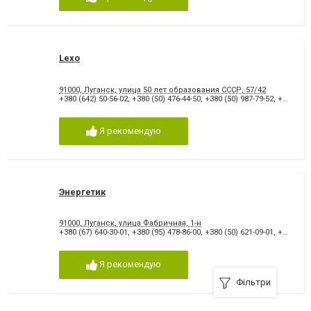
Lexo
91000, Луганск, улица 50 лет образования СССР, 57/42
+380 (642) 50-56-02
,
+380 (50) 476-44-50
,
+380 (50) 987-79-52
,
+380 (642) 50-56-04
Я рекомендую
Энергетик
91000, Луганск, улица Фабричная, 1-н
+380 (67) 640-30-01
,
+380 (95) 478-86-00
,
+380 (50) 621-09-01
,
+380 (642) 50-27-47
Я рекомендую
Фільтри