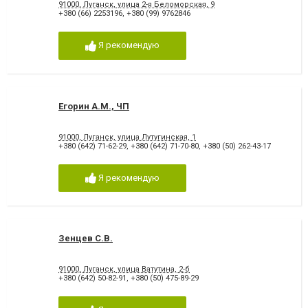
91000, Луганск, улица 2-я Беломорская, 9
+380 (66) 2253196
,
+380 (99) 9762846
Я рекомендую
Егорин А.М., ЧП
91000, Луганск, улица Лутугинская, 1
+380 (642) 71-62-29
,
+380 (642) 71-70-80
,
+380 (50) 262-43-17
Я рекомендую
Зенцев С.В.
91000, Луганск, улица Ватутина, 2-б
+380 (642) 50-82-91
,
+380 (50) 475-89-29