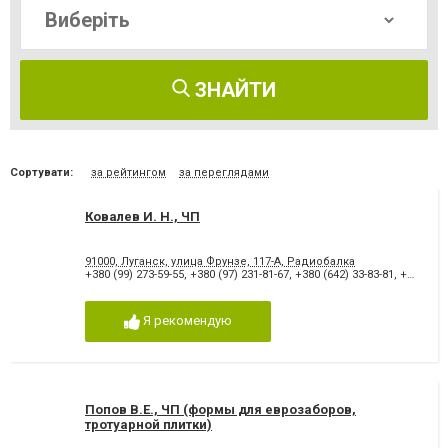
ЗНАЙТИ
Сортувати:
за рейтингом
за переглядами
Ковалев И. Н., ЧП
91000, Луганск, улица Фрунзе, 117-А, Радиобалка
+380 (99) 273-59-55
,
+380 (97) 231-81-67
,
+380 (642) 33-83-81
,
+380 (642) 58-65-36
Я рекомендую
Попов В.Е., ЧП (формы для еврозаборов,
тротуарной плитки)