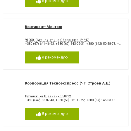
Я рекомендую
Континент-Монтаж
91000, Луганск, улица Оборонная, 24/47
+380 (67) 641-46-93
,
+380 (67) 643-02-31
,
+380 (642) 50-58-78
,
+380 (642) 33-74-31
Я рекомендую
Корпорация Техноэкспресс (ЧП Строев А.Е.)
Луганск, кв.Шевченко,58/12
+380 (642) 63-87-43
,
+380 (50) 681-15-22
,
+380 (67) 145-03-18
Я рекомендую