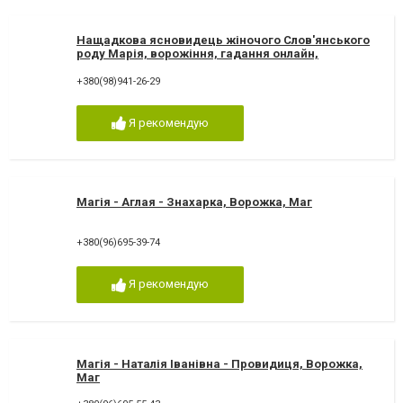
Нащадкова ясновидець жіночого Слов'янського
роду Марія, ворожіння, гадання онлайн,
ворожіння Таро
+380(98)941-26-29
Я рекомендую
Магія - Аглая - Знахарка, Ворожка, Маг
+380(96)695-39-74
Я рекомендую
Магія - Наталія Іванівна - Провидиця, Ворожка,
Маг