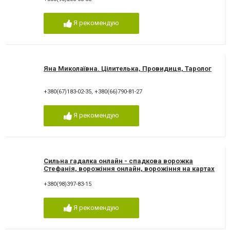
Я рекомендую
Яна Миколаївна. Цілителька, Провидиця, Таролог
+380(67)183-02-35
,
+380(66)790-81-27
Я рекомендую
Сильна гадалка онлайн - спадкова ворожка
Стефанія, ворожіння онлайн, ворожіння на картах
Таро
+380(98)397-83-15
Я рекомендую