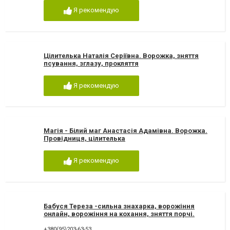
Я рекомендую
Цілителька Наталія Серіївна. Ворожка, зняття
псування, зглазу, прокляття
Я рекомендую
Магія - Білий маг Анастасія Адамівна. Ворожка.
Провідниця, цілителька
Я рекомендую
Бабуся Тереза -сильна знахарка, ворожіння
онлайн, ворожіння на кохання, зняття порчі.
Ворожка Тереза
+380(95)203-63-53