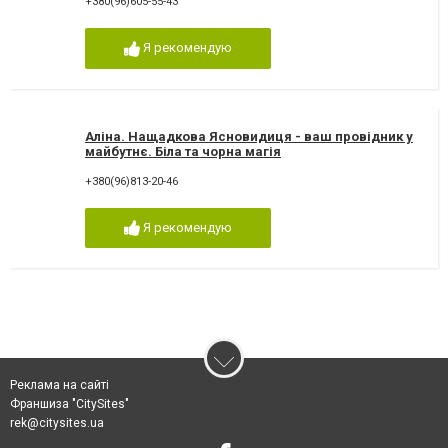
+380(96)605-55-43
Я рекомендую
Аліна. Нащадкова Ясновидиця - ваш провідник у
майбутнє. Біла та чорна магія
+380(96)813-20-46
Я рекомендую
Реклама на сайті
Франшиза "CitySites"
rek@citysites.ua