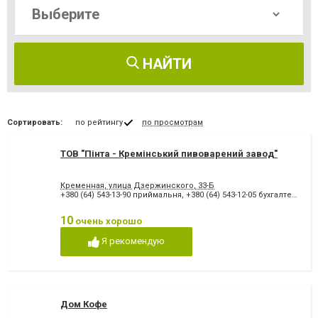
НАЙТИ
Сортировать:
по рейтингу
по просмотрам
ТОВ "Пінта - Кремінський пивоварений завод"
Кременная, улица Дзержинского, 33-Б
+380 (64) 543-13-90 приймальня
,
+380 (64) 543-12-05 бухгалтерія
,
+3
10
очень хорошо
Я рекомендую
Дом Кофе