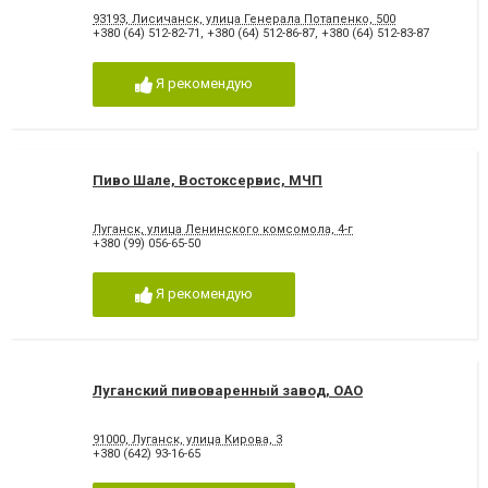
93193, Лисичанск, улица Генерала Потапенко, 500
+380 (64) 512-82-71
,
+380 (64) 512-86-87
,
+380 (64) 512-83-87
Я рекомендую
Пиво Шале, Востоксервис, МЧП
Луганск, улица Ленинского комсомола, 4-г
+380 (99) 056-65-50
Я рекомендую
Луганский пивоваренный завод, ОАО
91000, Луганск, улица Кирова, 3
+380 (642) 93-16-65