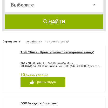
НАЙТИ
Сортировать:
по рейтингу
по просмотрам
ТОВ "Пінта - Кремінський пивоварений завод"
Кременная, улица Дзержинского, 33-Б
+380 (64) 543-13-90 приймальня
,
+380 (64) 543-12-05 бухгалтерія
,
+3
10
очень хорошо
Я рекомендую
ООО Баядера Логистик