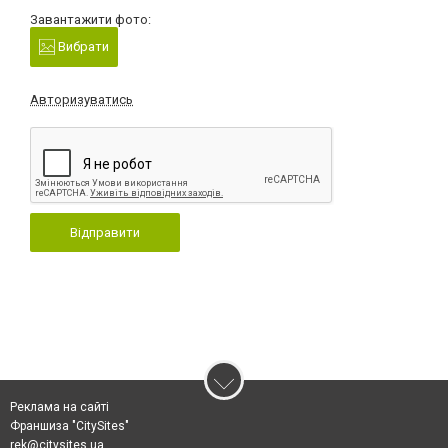
Завантажити фото:
Вибрати
Авторизуватись
Відправити
Реклама на сайті
Франшиза "CitySites"
rek@citysites.ua