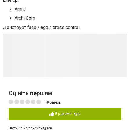
Line up:
AmiD
Archi Corn
Действует face / age / dress control
Оцініть першим
(
0
оцінок)
Я рекомендую
Ніхто ще не рекомендував