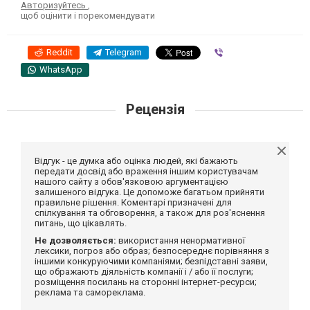
Авторизуйтесь
,
щоб оцінити і порекомендувати
Reddit
Telegram
Viber
WhatsApp
Рецензія
Відгук - це думка або оцінка людей, які бажають
передати досвід або враження іншим користувачам
нашого сайту з обов'язковою аргументацією
залишеного відгука. Це допоможе багатьом прийняти
правильне рішення. Коментарі призначені для
спілкування та обговорення, а також для роз'яснення
питань, що цікавлять.
Не дозволяється:
використання ненормативної
лексики, погроз або образ; безпосереднє порівняння з
іншими конкуруючими компаніями; безпідставні заяви,
що ображають діяльність компанії і / або її послуги;
розміщення посилань на сторонні інтернет-ресурси;
реклама та самореклама.