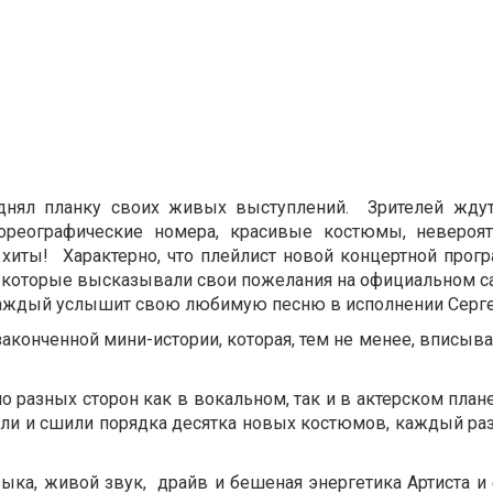
днял планку своих живых выступлений. Зрителей жду
ореографические номера, красивые костюмы, невероя
иты! Характерно, что плейлист новой концертной прог
 которые высказывали свои пожелания на официальном са
 каждый услышит свою любимую песню в исполнении Серге
конченной мини-истории, которая, тем не менее, вписыв
 разных сторон как в вокальном, так и в актерском план
али и сшили порядка десятка новых костюмов, каждый ра
зыка, живой звук, драйв и бешеная энергетика Артиста и