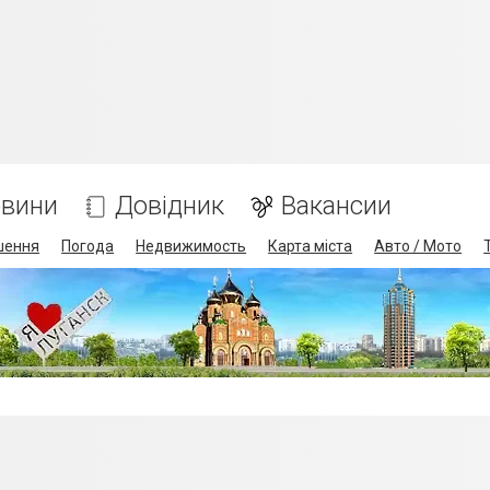
вини
Довідник
Вакансии
шення
Погода
Недвижимость
Карта міста
Авто / Мото