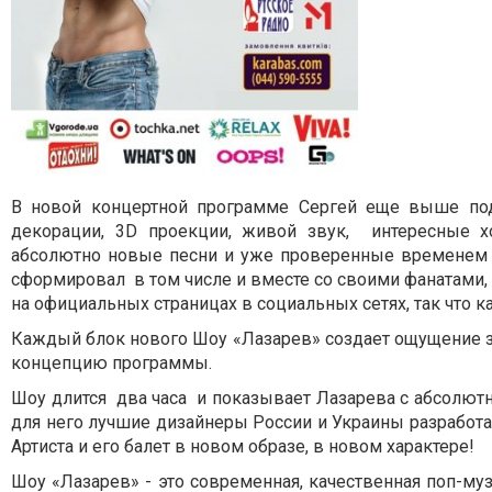
В новой концертной программе Сергей еще выше по
декорации, 3D проекции, живой звук, интересные х
абсолютно новые песни и уже проверенные временем х
сформировал в том числе и вместе со своими фанатами,
на официальных страницах в социальных сетях, так что
Каждый блок нового Шоу «Лазарев» создает ощущение за
концепцию программы.
Шоу длится два часа и показывает Лазарева с абсолютно
для него лучшие дизайнеры России и Украины разработ
Артиста и его балет в новом образе, в новом характере!
Шоу «Лазарев» - это современная, качественная поп-му