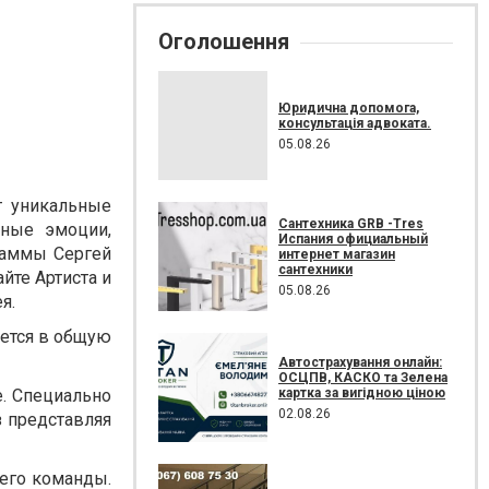
Оголошення
Юридична допомога,
консультація адвоката.
05.08.26
т уникальные
Сантехника GRB -Tres
тные эмоции,
Испания официальный
раммы Сергей
интернет магазин
сантехники
йте Артиста и
05.08.26
я.
ается в общую
Автострахування онлайн:
ОСЦПВ, КАСКО та Зелена
картка за вигідною ціною
е. Специально
02.08.26
з представляя
 его команды.