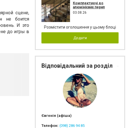
Комплектуючі до
алюмінієвих перил
ярной сцене,
03.08.26
н не боится
овень. И это
Розмістити оголошення у цьому блоці
ене до игры в
Додати
Відповідальний за розділ
Євгенія (афіша)
Телефон:
(098) 286 94 85