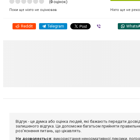
(
0
оцінок)
Ніхто ще не рек
Поки ще ніхто не оцінював
Reddit
Telegram
Viber
Whats
Відгук - це думка або оцінка людей, які бажають передати дос
залишеного відгука. Це допоможе багатьом прийняти правильне 
роз'яснення питань, що цікавлять.
Не дозволяється:
використання ненормативної лексики, погро