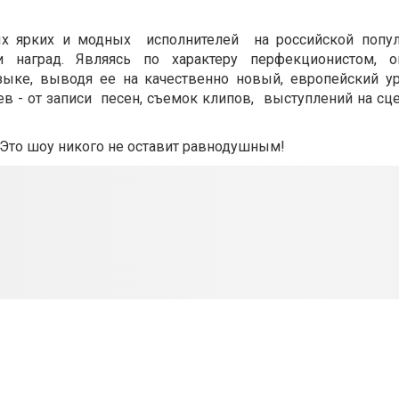
ых ярких и модных исполнителей на российской попул
 наград. Являясь по характеру перфекционистом, о
ыке, выводя ее на качественно новый, европейский ур
ев - от записи песен, съемок клипов, выступлений на сц
 Это шоу никого не оставит равнодушным!