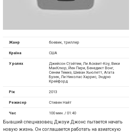
Жанр
боевик, триллер
Країна
США
У ролях
Джейсон Стэйтем, Ли Асквит-Коу, Вики
МакКлюр, Йен Пири, Бенедикт Вонг,
Сенем Темиз, Шиван Хьюлетт, Агата
Бузек, Ли Николас Харрис, Эндрю
Крейфорд
Рік
2013
Режисер
Стивен Найт
Час
100 мин. / 01:40
Бывший спецназовец Джоуи Джонс пытается начать
новую жизнь. Он соглашается работать на азиатскую