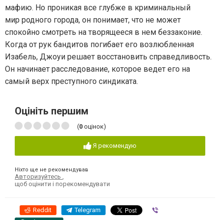
мафию. Но проникая все глубже в криминальный
мир родного города, он понимает, что не может
спокойно смотреть на творящееся в нем беззаконие.
Когда от рук бандитов погибает его возлюбленная
Изабель, Джоуи решает восстановить справедливость.
Он начинает расследование, которое ведет его на
самый верх преступного синдиката.
Оцініть першим
(
0
оцінок)
Я рекомендую
Ніхто ще не рекомендував
Авторизуйтесь
,
щоб оцінити і порекомендувати
Reddit
Telegram
Viber