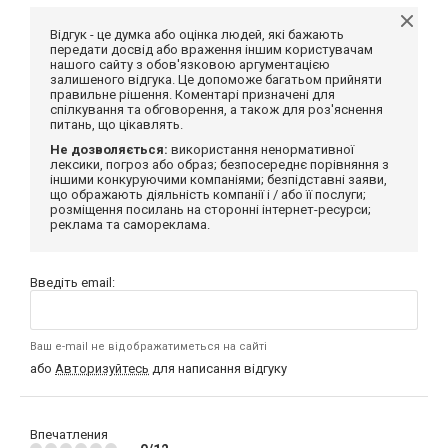
Відгук - це думка або оцінка людей, які бажають
передати досвід або враження іншим користувачам
нашого сайту з обов'язковою аргументацією
залишеного відгука. Це допоможе багатьом прийняти
правильне рішення. Коментарі призначені для
спілкування та обговорення, а також для роз'яснення
питань, що цікавлять.
Не дозволяється:
використання ненормативної
лексики, погроз або образ; безпосереднє порівняння з
іншими конкуруючими компаніями; безпідставні заяви,
що ображають діяльність компанії і / або її послуги;
розміщення посилань на сторонні інтернет-ресурси;
реклама та самореклама.
Введіть email:
Ваш e-mail не відображатиметься на сайті
або
Авторизуйтесь
для написання відгуку
Впечатления