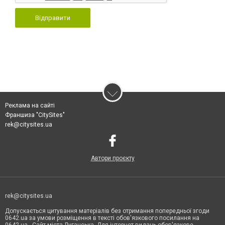
Відправити
Реклама на сайті
Франшиза "CitySites"
rek@citysites.ua
Автори проєкту
rek@citysites.ua
Допускається цитування матеріалів без отримання попередньої згоди
0642.ua за умови розміщення в тексті обов'язкового посилання на
0642.ua - Сайт міста Луганська. Для інтернет-видань обов'язкове