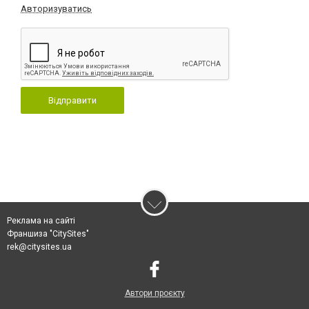
Авторизуватись
Відправити
Реклама на сайті
Франшиза "CitySites"
rek@citysites.ua
Автори проєкту