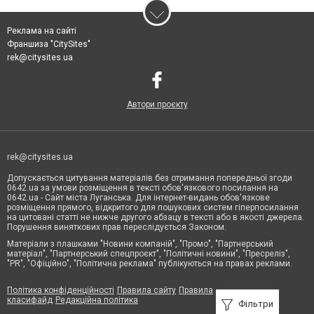
Реклама на сайті
Франшиза "CitySites"
rek@citysites.ua
Автори проєкту
rek@citysites.ua
Допускається цитування матеріалів без отримання попередньої згоди
0642.ua за умови розміщення в тексті обов'язкового посилання на
0642.ua - Сайт міста Луганська. Для інтернет-видань обов'язкове
розміщення прямого, відкритого для пошукових систем гіперпосилання
на цитовані статті не нижче другого абзацу в тексті або в якості джерела.
Порушення виняткових прав переслідується Законом.
Матеріали з плашками "Новини компаній", "Промо", "Партнерський
матеріал", "Партнерський спецпроєкт", "Політичні новини", "Пресреліз",
"PR", "Офіційно", "Політична реклама" публікуються на правах реклами.
Політика конфіденційності
Правила сайту
Правила
класифайд
Редакційна політика
Фільтри