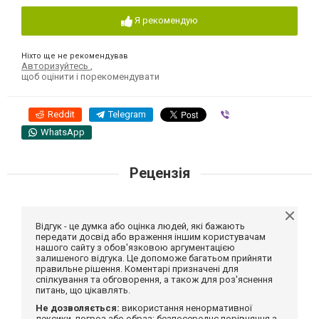
Я рекомендую
Ніхто ще не рекомендував
Авторизуйтесь
,
щоб оцінити і порекомендувати
Reddit
Telegram
Viber
WhatsApp
Рецензія
Відгук - це думка або оцінка людей, які бажають
передати досвід або враження іншим користувачам
нашого сайту з обов'язковою аргументацією
залишеного відгука. Це допоможе багатьом прийняти
правильне рішення. Коментарі призначені для
спілкування та обговорення, а також для роз'яснення
питань, що цікавлять.
Не дозволяється:
використання ненормативної
лексики, погроз або образ; безпосереднє порівняння з