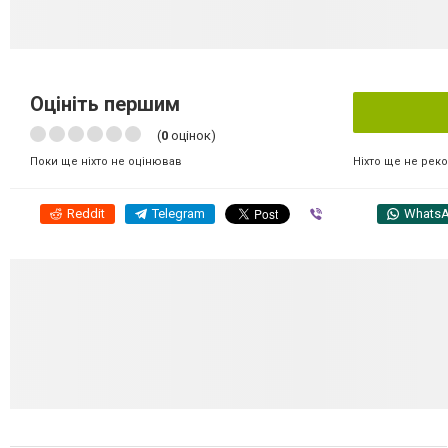
Оцініть першим
(
0
оцінок)
Ніхто ще не рек
Поки ще ніхто не оцінював
Reddit
Telegram
Viber
Whats