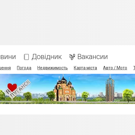
вини
Довідник
Вакансии
шення
Погода
Недвижимость
Карта міста
Авто / Мото