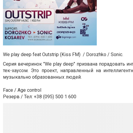
We play deep feat Outstrip (Kiss FM)
/ Dorozhko / Sonic.
Серия вечеринок "We play deep" призвана порадовать 
тек-хаусом. Это проект, направленный на интеллиге
музыкально образованных людей.
Face / Age control
Резерв / Тел: +38 (095) 500 1 600