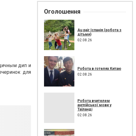
Оголошення
Au pair Іспанія (робота з
дітьми)
02.08.26
дичным дип и
Робота в готелях Китаю
ечеринок для
02.08.26
Робота вчителем
англійської мови у
Таїланді
02.08.26