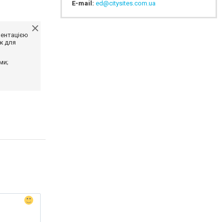
E-mail:
ed@citysites.com.ua
ментацією
ж для
ми;