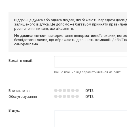
Відгук - це думка або оцінка людей, які бажають передати дос
залишеного відгука. Це допоможе багатьом прийняти правильне 
роз'яснення питань, що цікавлять.
Не дозволяється:
використання ненормативної лексики, погро
безпідставні заяви, що ображають діяльність компанії і / або її
самореклама.
Введіть email:
Ваш e-mail не відображатиметься на сайті
Впечатления
0/12
Обслуговування
0/12
Відгук: