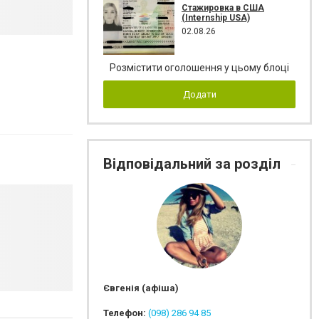
Стажировка в США
(Internship USA)
02.08.26
Розмістити оголошення у цьому блоці
Додати
Відповідальний за розділ
Євгенія (афіша)
Телефон:
(098) 286 94 85