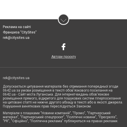
Реклама на сайті
Франшиза "CitySites"
rek@citysites.ua
Автори проєкту
rek@citysites.ua
Допускається цитування матеріалів без отримання попередньої згоди
0642.ua за умови розміщення в тексті обов'язкового посилання на
0642.ua - Сайт міста Луганська. Для інтернет-видань обов'язкове
розміщення прямого, відкритого для пошукових систем гіперпосилання
на цитовані статті не нижче другого абзацу в тексті або в якості джерела.
Порушення виняткових прав переслідується Законом.
Матеріали з плашками "Новини компаній", "Промо", "Партнерський
матеріал", "Партнерський спецпроєкт", "Політичні новини", "Пресреліз",
"PR", "Офіційно", "Політична реклама" публікуються на правах реклами.