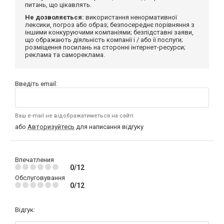
питань, що цікавлять.
Не дозволяється:
використання ненормативної
лексики, погроз або образ; безпосереднє порівняння з
іншими конкуруючими компаніями; безпідставні заяви,
що ображають діяльність компанії і / або її послуги;
розміщення посилань на сторонні інтернет-ресурси;
реклама та самореклама.
Введіть email:
Ваш e-mail не відображатиметься на сайті
або
Авторизуйтесь
для написання відгуку
Впечатления
0/12
Обслуговування
0/12
Відгук: