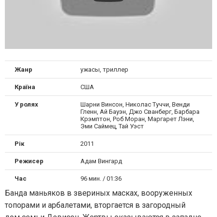
Жанр
ужасы, триллер
Країна
США
У ролях
Шарни Винсон, Николас Туччи, Венди
Гленн, Ай Бауэн, Джо Сванберг, Барбара
Крэмптон, Роб Моран, Маргарет Лэни,
Эми Саймец, Тай Уэст
Рік
2011
Режисер
Адам Вингард
Час
96 мин. / 01:36
Банда маньяков в звериных масках, вооруженных
топорами и арбалетами, вторгается в загородный