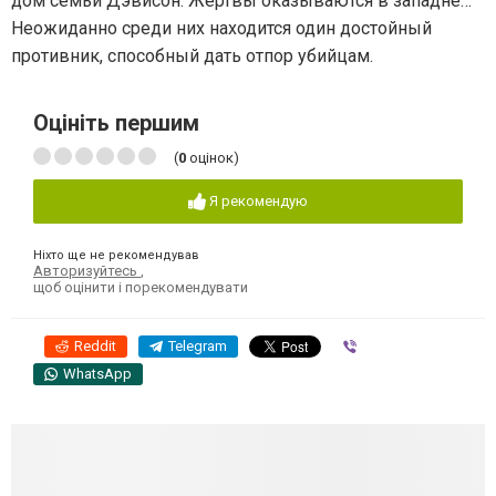
дом семьи Дэвисон. Жертвы оказываются в западне…
Неожиданно среди них находится один достойный
противник, способный дать отпор убийцам.
Оцініть першим
(
0
оцінок)
Я рекомендую
Ніхто ще не рекомендував
Авторизуйтесь
,
щоб оцінити і порекомендувати
Reddit
Telegram
Viber
WhatsApp