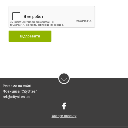
Відправити
Реклама на сайті
Франшиза "CitySites"
rek@citysites.ua
Автори проєкту