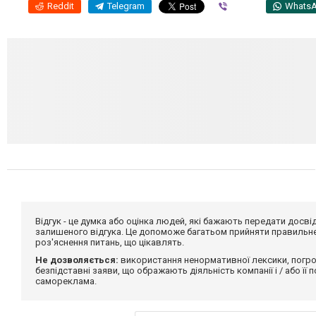
Reddit
Telegram
Viber
Whats
Відгук - це думка або оцінка людей, які бажають передати дос
залишеного відгука. Це допоможе багатьом прийняти правильне 
роз'яснення питань, що цікавлять.
Не дозволяється:
використання ненормативної лексики, погро
безпідставні заяви, що ображають діяльність компанії і / або її
самореклама.