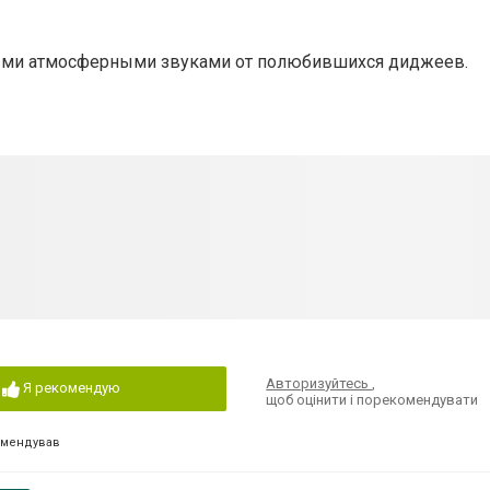
ыми атмосферными звуками от полюбившихся диджеев.
Авторизуйтесь
,
Я рекомендую
щоб оцінити і порекомендувати
омендував