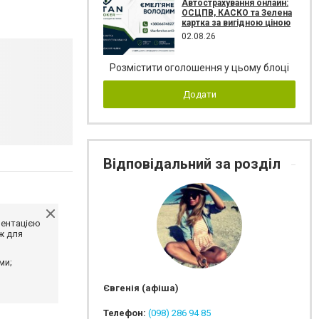
Автострахування онлайн:
ОСЦПВ, КАСКО та Зелена
картка за вигідною ціною
02.08.26
Розмістити оголошення у цьому блоці
Додати
Відповідальний за розділ
ментацією
ж для
ми;
Євгенія (афіша)
Телефон:
(098) 286 94 85