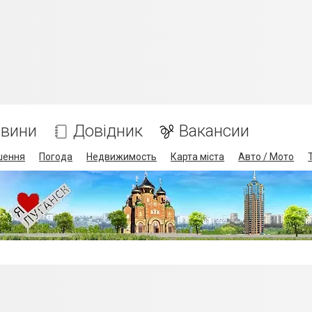
вини
Довідник
Вакансии
шення
Погода
Недвижимость
Карта міста
Авто / Мото