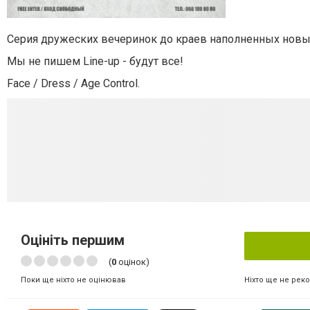
Серия дружеских вечеринок до краев наполненных нов
Мы не пишем Line-up - будут все!
Face / Dress / Age Control.
Оцініть першим
(
0
оцінок)
Ніхто ще не рек
Поки ще ніхто не оцінював