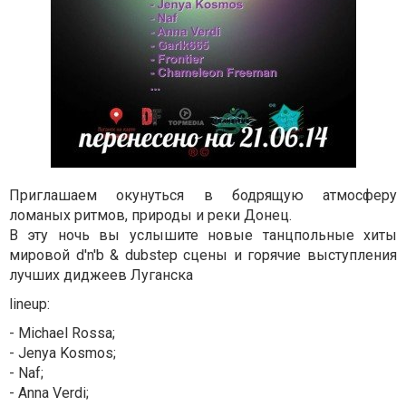
Приглашаем окунуться в бодрящую атмосферу
ломаных ритмов, природы и реки Донец.
В эту ночь вы услышите новые танцпольные хиты
мировой d'n'b & dubstep сцены и горячие выступления
лучших диджеев Луганска
lineup:
- Michael Rossa;
- Jenya Kosmos;
- Naf;
- Anna Verdi;