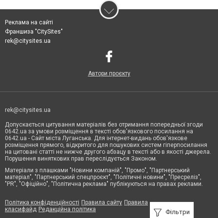
Реклама на сайті
Франшиза "CitySites"
rek@citysites.ua
Автори проєкту
rek@citysites.ua
Допускається цитування матеріалів без отримання попередньої згоди
0642.ua за умови розміщення в тексті обов'язкового посилання на
0642.ua - Сайт міста Луганська. Для інтернет-видань обов'язкове
розміщення прямого, відкритого для пошукових систем гіперпосилання
на цитовані статті не нижче другого абзацу в тексті або в якості джерела.
Порушення виняткових прав переслідується Законом.
Матеріали з плашками "Новини компаній", "Промо", "Партнерський
матеріал", "Партнерський спецпроєкт", "Політичні новини", "Пресреліз",
"PR", "Офіційно", "Політична реклама" публікуються на правах реклами.
Політика конфіденційності
Правила сайту
Правила
класифайд
Редакційна політика
Фільтри