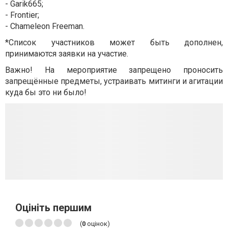
- Garik665;
- Frontier;
- Chameleon Freeman.
*Список участников может быть дополнен,
принимаются заявки на участие.
Важно! На мероприятие запрещено проносить
запрещённые предметы, устраивать митинги и агитации
куда бы это ни было!
Оцініть першим
(
0
оцінок)