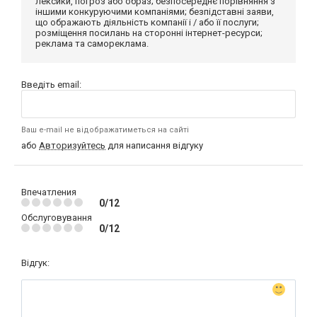
лексики, погроз або образ; безпосереднє порівняння з
іншими конкуруючими компаніями; безпідставні заяви,
що ображають діяльність компанії і / або її послуги;
розміщення посилань на сторонні інтернет-ресурси;
реклама та самореклама.
Введіть email:
Ваш e-mail не відображатиметься на сайті
або
Авторизуйтесь
для написання відгуку
Впечатления
0/12
Обслуговування
0/12
Відгук: