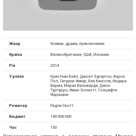
Жанр
боевик, драма, приключения
Країна
Великобритания, США, Испания
Рік
2014
У ролях
Кристиан Бэйл, Джоэл Эдгертон, Аарон
Пол, Сигурни Уивер, Бен Кингсли, Индира
Варма, Мария Вальверде, Джон
Туртурро, Иман Эллиотт, Голшифте
Фарахани
Режисер
Ридли Скотт
Бюджет
140 000 000
Час
150