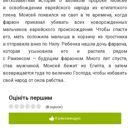
Ветхозаветная история о великом пророке Моисее
и освобождении еврейского народа из египетского
плена. Моисей появился на свет в те времена, когда
фараон приказал убивать всех новорожденных
мальчиков еврейского происхождения. Чтобы спасти
его, мать положила малыша в корзину из тростника
и отправила вниз по Нилу. Ребенка нашла дочь фараона,
которая усыновила его и растила рядом
с Рамзесом — будущим фараоном. Много лет спустя,
став мужчиной, Моисей бежит из Египта, а затем
возвращается туда по велению Господа, чтобы избавить
свой народ от оков рабства…
Оцініть першим
(
0
оцінок)
Я рекомендую