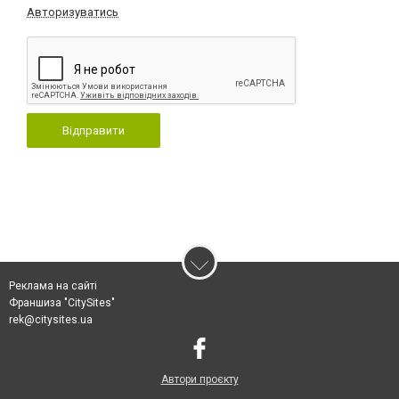
Авторизуватись
Відправити
Реклама на сайті
Франшиза "CitySites"
rek@citysites.ua
Автори проєкту