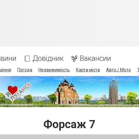
вини
Довідник
Вакансии
шення
Погода
Недвижимость
Карта міста
Авто / Мото
Форсаж 7