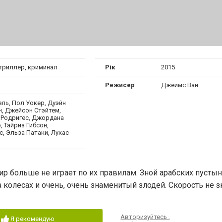
 триллер, криминал
Рік
2015
Режисер
Джеймс Ван
ль, Пол Уокер, Дуэйн
, Джейсон Стэйтем,
Родригес, Джордана
 Тайриз Гибсон,
, Эльза Патаки, Лукас
р больше не играет по их правилам. Зной арабских пустын
олесах и очень, очень знаменитый злодей. Скорость не зн
Авторизуйтесь
,
Я рекомендую