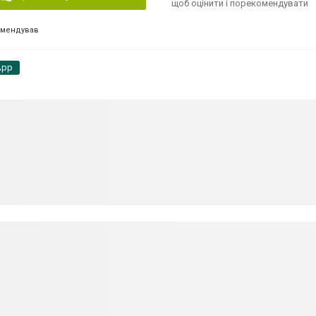
щоб оцінити і порекомендувати
омендував
App