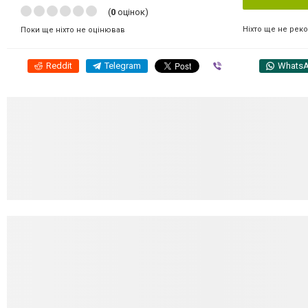
(
0
оцінок)
Ніхто ще не рек
Поки ще ніхто не оцінював
Reddit
Telegram
Viber
Whats