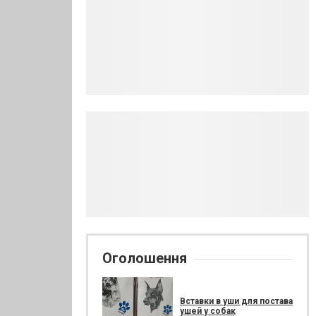
Оголошення
Вставки в уши для постава
ушей у собак