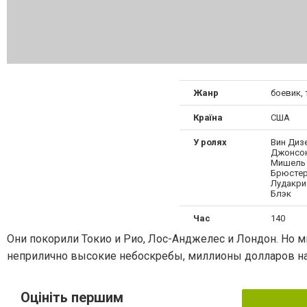
Жанр
боевик,
Країна
США
У ролях
Вин Дизе
Джонсон
Мишель 
Брюстер,
Лудакрис
Блэк
Час
140
Они покорили Токио и Рио, Лос-Анджелес и Лондон. Но ми
неприлично высокие небоскребы, миллионы долларов на к
Оцініть першим