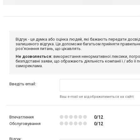
Відгук - це думка або оцінка людей, які бажають передати дос
залишеного відгука. Це допоможе багатьом прийняти правильне 
роз'яснення питань, що цікавлять.
Не дозволяється:
використання ненормативної лексики, погро
безпідставні заяви, що ображають діяльність компанії і / або її
самореклама.
Введіть email:
Ваш e-mail не відображатиметься на сайті
Впечатления
0/12
Обслуговування
0/12
Відгук: