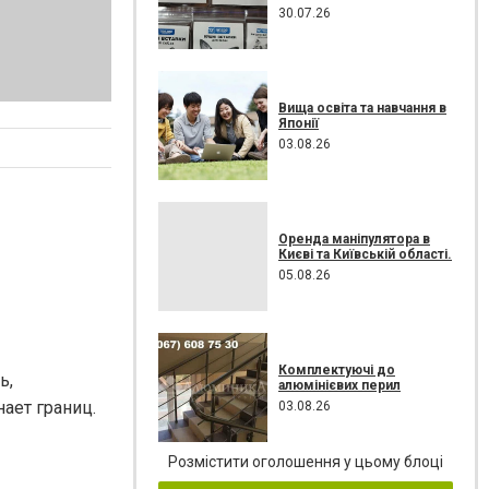
30.07.26
Вища освіта та навчання в
Японії
03.08.26
Оренда маніпулятора в
Києві та Київській області.
05.08.26
Комплектуючі до
ь,
алюмінієвих перил
ает границ.
03.08.26
Розмістити оголошення у цьому блоці