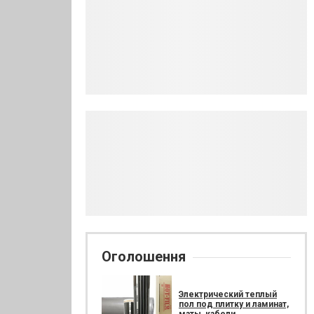
Оголошення
Электрический теплый
пол под плитку и ламинат,
маты, кабели