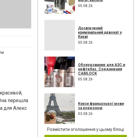
05.08.26
Досвідчений
кримінальний адвокат у
Києві
05.08.26
ли
Оборудование для АЗС и
нефтебаз. Соединения
CAMLOCK
05.08.26
 красивой,
 Она перешла
Курси французької мови
а для Алекс
за кордоном
03.08.26
Розмістити оголошення у цьому блоці