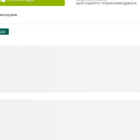
щоб оцінити і порекомендувати
омендував
App