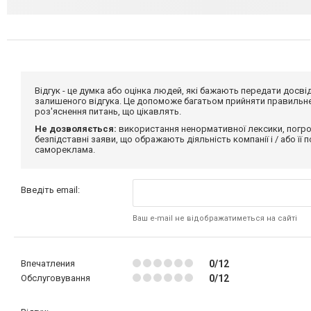
Відгук - це думка або оцінка людей, які бажають передати дос
залишеного відгука. Це допоможе багатьом прийняти правильне 
роз'яснення питань, що цікавлять.
Не дозволяється:
використання ненормативної лексики, погро
безпідставні заяви, що ображають діяльність компанії і / або її
самореклама.
Введіть email:
Ваш e-mail не відображатиметься на сайті
Впечатления
0/12
Обслуговування
0/12