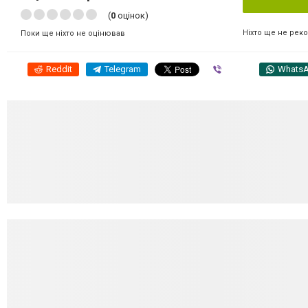
(
0
оцінок)
Ніхто ще не рек
Поки ще ніхто не оцінював
Reddit
Telegram
Viber
Whats