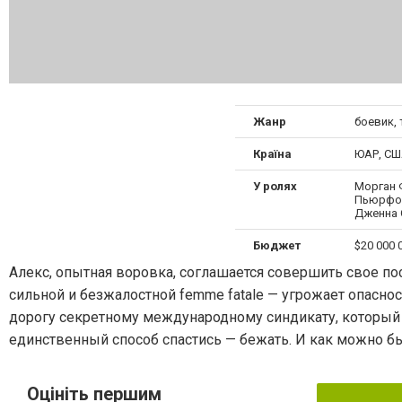
Жанр
боевик,
Країна
ЮАР, С
У ролях
Морган 
Пьюрфой
Дженна 
Бюджет
$20 000 
Алекс, опытная воровка, соглашается совершить свое пос
сильной и безжалостной femme fatale — угрожает опасно
дорогу секретному международному синдикату, который и
единственный способ спастись — бежать. И как можно б
Оцініть першим