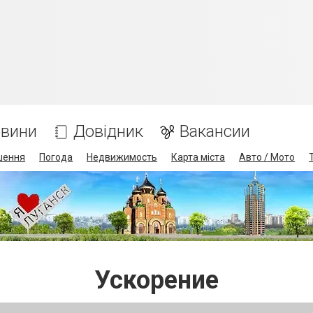
вини
Довідник
Вакансии
шення
Погода
Недвижимость
Карта міста
Авто / Мото
Ускорение