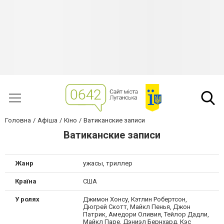
Головна
Афіша
Кіно
Ватиканские записи
Ватиканские записи
Жанр
ужасы, триллер
Країна
США
У ролях
Джимон Хонсу, Кэтлин Робертсон,
Дюгрей Скотт, Майкл Пенья, Джон
Патрик, Амедори Оливия, Тейлор Дадли,
Майкл Паре, Дэниэл Бернхард, Кэс