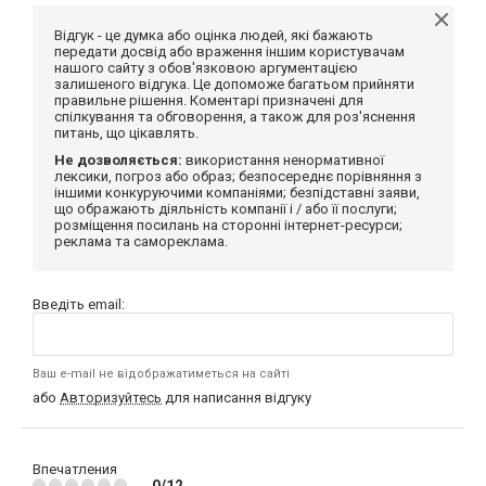
Відгук - це думка або оцінка людей, які бажають
передати досвід або враження іншим користувачам
нашого сайту з обов'язковою аргументацією
залишеного відгука. Це допоможе багатьом прийняти
правильне рішення. Коментарі призначені для
спілкування та обговорення, а також для роз'яснення
питань, що цікавлять.
Не дозволяється:
використання ненормативної
лексики, погроз або образ; безпосереднє порівняння з
іншими конкуруючими компаніями; безпідставні заяви,
що ображають діяльність компанії і / або її послуги;
розміщення посилань на сторонні інтернет-ресурси;
реклама та самореклама.
Введіть email:
Ваш e-mail не відображатиметься на сайті
або
Авторизуйтесь
для написання відгуку
Впечатления
0/12