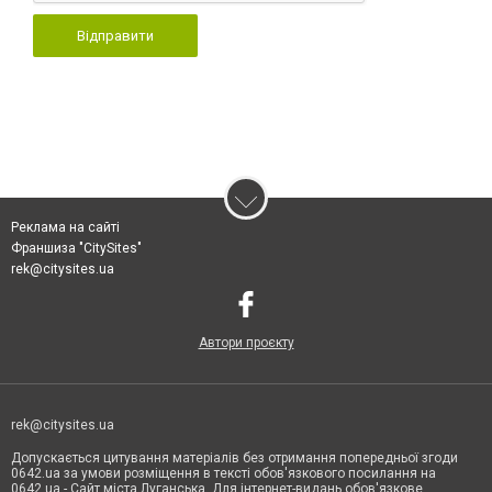
Відправити
Реклама на сайті
Франшиза "CitySites"
rek@citysites.ua
Автори проєкту
rek@citysites.ua
Допускається цитування матеріалів без отримання попередньої згоди
0642.ua за умови розміщення в тексті обов'язкового посилання на
0642.ua - Сайт міста Луганська. Для інтернет-видань обов'язкове