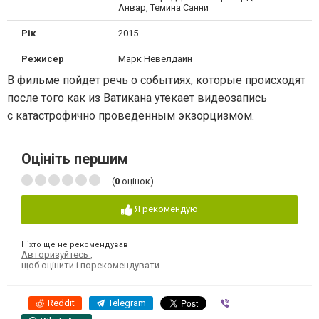
Анвар, Темина Санни
Рік
2015
Режисер
Марк Невелдайн
В фильме пойдет речь о событиях, которые происходят
после того как из Ватикана утекает видеозапись
с катастрофично проведенным экзорцизмом.
Оцініть першим
(
0
оцінок)
Я рекомендую
Ніхто ще не рекомендував
Авторизуйтесь
,
щоб оцінити і порекомендувати
Reddit
Telegram
Viber