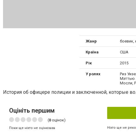
Жанр
боевик,
Країна
США
Рік
2015
У ролях
Риз Уизе
Мэттью 
Мосли, 
История об офицере полиции и заключенной, которые вол
Оцініть першим
(
0
оцінок)
Ніхто ще не рек
Поки ще ніхто не оцінював