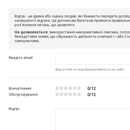
Відгук - це думка або оцінка людей, які бажають передати дос
залишеного відгука. Це допоможе багатьом прийняти правильне 
роз'яснення питань, що цікавлять.
Не дозволяється:
використання ненормативної лексики, погро
безпідставні заяви, що ображають діяльність компанії і / або її
самореклама.
Введіть email:
Ваш e-mail не відображатиметься на сайті
Впечатления
0/12
Обслуговування
0/12
Відгук: