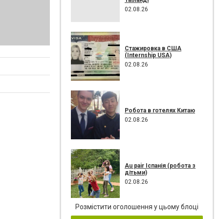
02.08.26
Стажировка в США
(Internship USA)
02.08.26
Робота в готелях Китаю
02.08.26
Au pair Іспанія (робота з
дітьми)
02.08.26
Розмістити оголошення у цьому блоці