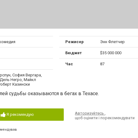
 комедия
Режисер
Энн Флетчер
Бюджет
$35 000 000
Час
87
рспун, София Вергара,
Дель Негро, Майкл
Роберт Казински
ей судьбы оказываются в бегах в Техасе.
Авторизуйтесь
,
Я рекомендую
щоб оцінити і порекомендувати
омендував