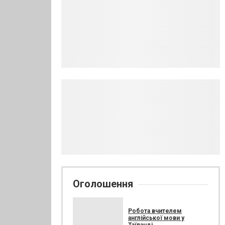
Оголошення
Робота вчителем
англійської мови у
Таїланді