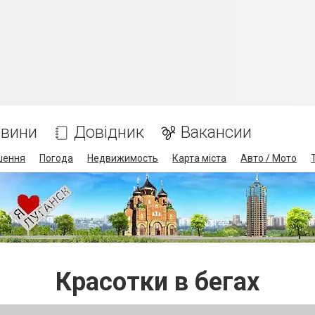
вини
Довідник
Вакансии
шення
Погода
Недвижимость
Карта міста
Авто / Мото
Красотки в бегах