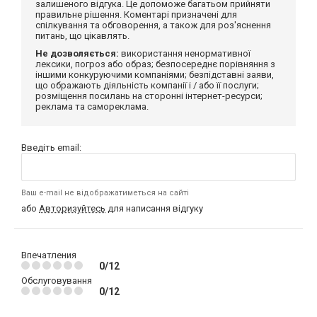
залишеного відгука. Це допоможе багатьом прийняти
правильне рішення. Коментарі призначені для
спілкування та обговорення, а також для роз'яснення
питань, що цікавлять.
Не дозволяється:
використання ненормативної
лексики, погроз або образ; безпосереднє порівняння з
іншими конкуруючими компаніями; безпідставні заяви,
що ображають діяльність компанії і / або її послуги;
розміщення посилань на сторонні інтернет-ресурси;
реклама та самореклама.
Введіть email:
Ваш e-mail не відображатиметься на сайті
або
Авторизуйтесь
для написання відгуку
Впечатления
0/12
Обслуговування
0/12