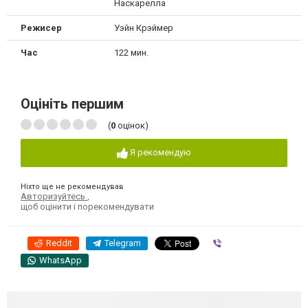
Наскарелла
Режисер
Уэйн Крэймер
Час
122 мин.
Оцініть першим
(
0
оцінок)
Я рекомендую
Ніхто ще не рекомендував
Авторизуйтесь
,
щоб оцінити і порекомендувати
Reddit
Telegram
Viber
WhatsApp