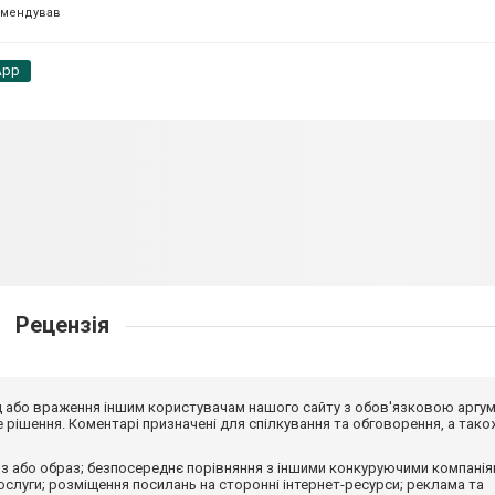
омендував
App
Рецензія
від або враження іншим користувачам нашого сайту з обов'язковою аргу
рішення. Коментарі призначені для спілкування та обговорення, а тако
з або образ; безпосереднє порівняння з іншими конкуруючими компанія
 послуги; розміщення посилань на сторонні інтернет-ресурси; реклама та