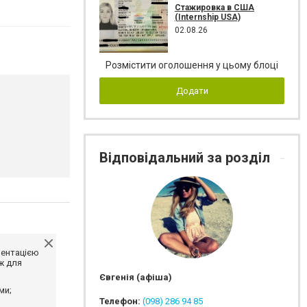
Стажировка в США
(Internship USA)
02.08.26
Розмістити оголошення у цьому блоці
Додати
Відповідальний за розділ
ментацією
ж для
Євгенія (афіша)
ми;
Телефон:
(098) 286 94 85