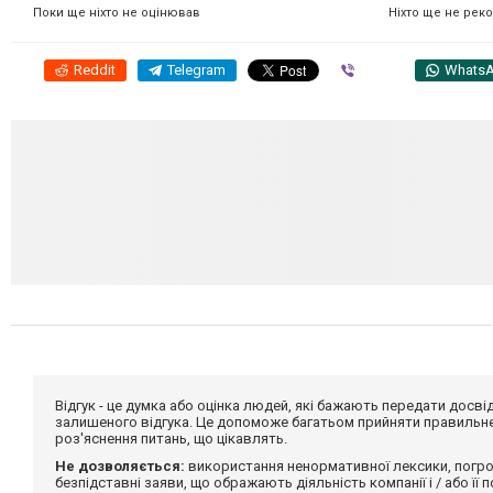
Ніхто ще не рек
Поки ще ніхто не оцінював
Reddit
Telegram
Viber
Whats
Відгук - це думка або оцінка людей, які бажають передати дос
залишеного відгука. Це допоможе багатьом прийняти правильне 
роз'яснення питань, що цікавлять.
Не дозволяється:
використання ненормативної лексики, погро
безпідставні заяви, що ображають діяльність компанії і / або її