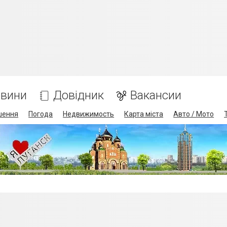
вини
Довідник
Вакансии
шення
Погода
Недвижимость
Карта міста
Авто / Мото