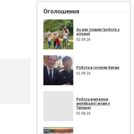
Оголошення
Au pair Іспанія (робота з
дітьми)
02.08.26
Робота в готелях Китаю
02.08.26
Робота вчителем
англійської мови у
Таїланді
02.08.26