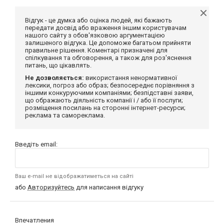
Відгук - це думка або оцінка людей, які бажають
передати досвід або враження іншим користувачам
нашого сайту з обов'язковою аргументацією
залишеного відгука. Це допоможе багатьом прийняти
правильне рішення. Коментарі призначені для
спілкування та обговорення, а також для роз'яснення
питань, що цікавлять.
Не дозволяється:
використання ненормативної
лексики, погроз або образ; безпосереднє порівняння з
іншими конкуруючими компаніями; безпідставні заяви,
що ображають діяльність компанії і / або її послуги;
розміщення посилань на сторонні інтернет-ресурси;
реклама та самореклама.
Введіть email:
Ваш e-mail не відображатиметься на сайті
або
Авторизуйтесь
для написання відгуку
Впечатления