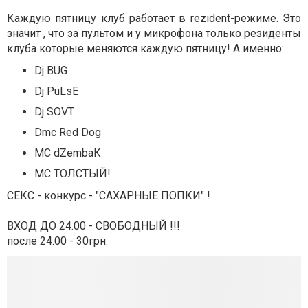
Каждую пятницу клуб работает в rezident-режиме. Это
значит , что за пультом и у микрофона только резиденты
клуба которые меняются каждую пятницу! А именно:
Dj BUG
Dj PuLsE
Dj SOVT
Dmc Red Dog
MC dZembaK
MC ТОЛСТЫЙ!
СЕКС - конкурс - "САХАРНЫЕ ПОПКИ" !
ВХОД ДО 24.00 - СВОБОДНЫЙ !!!
после 24.00 - 30грн.