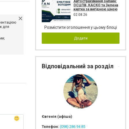
Автострахування онлайн:
ОСЦПВ, КАСКО та Зелена
картка за вигідною ціною
02.08.26
ментацією
ж для
Розмістити оголошення у цьому блоці
ми;
Додати
Відповідальний за розділ
Євгенія (афіша)
Телефон:
(098) 286 94 85