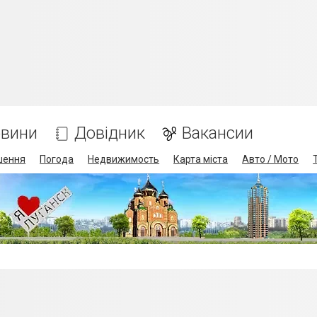
вини
Довідник
Вакансии
шення
Погода
Недвижимость
Карта міста
Авто / Мото