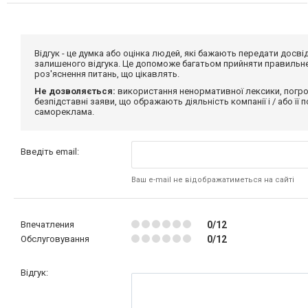
Відгук - це думка або оцінка людей, які бажають передати дос
залишеного відгука. Це допоможе багатьом прийняти правильне 
роз'яснення питань, що цікавлять.
Не дозволяється:
використання ненормативної лексики, погро
безпідставні заяви, що ображають діяльність компанії і / або її
самореклама.
Введіть email:
Ваш e-mail не відображатиметься на сайті
Впечатления
0/12
Обслуговування
0/12
Відгук: