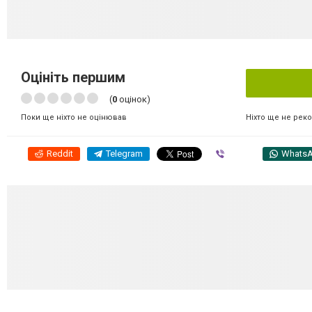
Оцініть першим
(
0
оцінок)
Ніхто ще не рек
Поки ще ніхто не оцінював
Reddit
Telegram
Viber
Whats