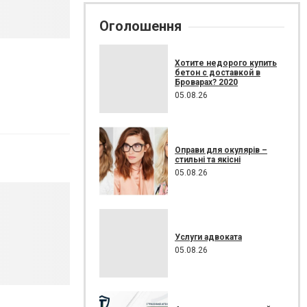
Оголошення
Хотите недорого купить
бетон с доставкой в
Броварах? 2020
05.08.26
Оправи для окулярів –
стильні та якісні
05.08.26
Услуги адвоката
05.08.26