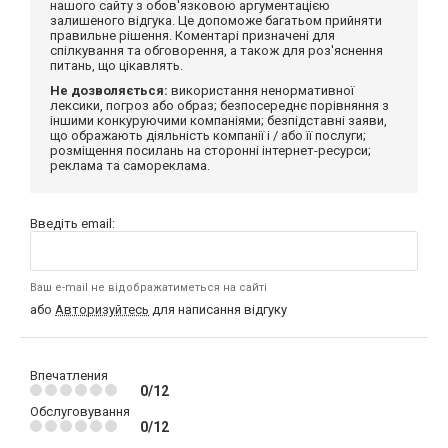
нашого сайту з обов'язковою аргументацією
залишеного відгука. Це допоможе багатьом прийняти
правильне рішення. Коментарі призначені для
спілкування та обговорення, а також для роз'яснення
питань, що цікавлять.
Не дозволяється:
використання ненормативної
лексики, погроз або образ; безпосереднє порівняння з
іншими конкуруючими компаніями; безпідставні заяви,
що ображають діяльність компанії і / або її послуги;
розміщення посилань на сторонні інтернет-ресурси;
реклама та самореклама.
Введіть email:
Ваш e-mail не відображатиметься на сайті
або
Авторизуйтесь
для написання відгуку
Впечатления
0/12
Обслуговування
0/12