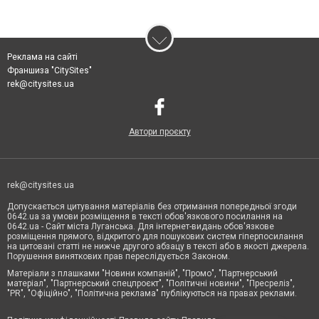
Реклама на сайті
Франшиза "CitySites"
rek@citysites.ua
Автори проєкту
rek@citysites.ua
Допускається цитування матеріалів без отримання попередньої згоди
0642.ua за умови розміщення в тексті обов'язкового посилання на
0642.ua - Сайт міста Луганська. Для інтернет-видань обов'язкове
розміщення прямого, відкритого для пошукових систем гіперпосилання
на цитовані статті не нижче другого абзацу в тексті або в якості джерела.
Порушення виняткових прав переслідується Законом.
Матеріали з плашками "Новини компаній", "Промо", "Партнерський
матеріал", "Партнерський спецпроєкт", "Політичні новини", "Пресреліз",
"PR", "Офіційно", "Політична реклама" публікуються на правах реклами.