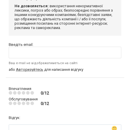
Не дозволяється:
використання ненормативної
лексики, погроз або образ; безпосереднє порівняння з
іншими конкуруючими компаніями; безпідставні заяви,
що ображають діяльність компанії і / або її послуги;
розміщення посилань на сторонні інтернет-ресурси;
реклама та самореклама.
Введіть email:
Ваш e-mail не відображатиметься на сайті
або
Авторизуйтесь
для написання відгуку
Впечатления
0/12
Обслуговування
0/12
Відгук: