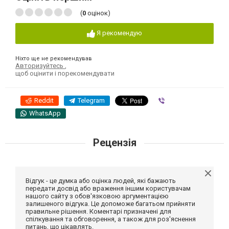
(
0
оцінок)
Я рекомендую
Ніхто ще не рекомендував
Авторизуйтесь
,
щоб оцінити і порекомендувати
Reddit
Telegram
Viber
WhatsApp
Рецензія
Відгук - це думка або оцінка людей, які бажають
передати досвід або враження іншим користувачам
нашого сайту з обов'язковою аргументацією
залишеного відгука. Це допоможе багатьом прийняти
правильне рішення. Коментарі призначені для
спілкування та обговорення, а також для роз'яснення
питань, що цікавлять.