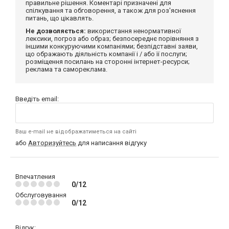
правильне рішення. Коментарі призначені для
спілкування та обговорення, а також для роз'яснення
питань, що цікавлять.
Не дозволяється:
використання ненормативної
лексики, погроз або образ; безпосереднє порівняння з
іншими конкуруючими компаніями; безпідставні заяви,
що ображають діяльність компанії і / або її послуги;
розміщення посилань на сторонні інтернет-ресурси;
реклама та самореклама.
Введіть email:
Ваш e-mail не відображатиметься на сайті
або
Авторизуйтесь
для написання відгуку
Впечатления
0/12
Обслуговування
0/12
Відгук: