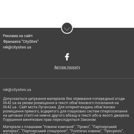
Реклама на сайті
Франшиза "CitySites"
rek@citysites.ua
Автори проєкту
rek@citysites.ua
Допускається цитування матеріалів без отримання попередньої згоди
0642.ua за умови розміщення в тексті обов'язкового посилання на
0642.ua - Сайт міста Луганська. Для інтернет-видань обов'язкове
розміщення прямого, відкритого для пошукових систем гіперпосилання
на цитовані статті не нижче другого абзацу в тексті або в якості джерела.
Порушення виняткових прав переслідується Законом.
Матеріали з плашками "Новини компаній", "Промо", "Партнерський
матеріал", "Партнерський спецпроєкт", "Політичні новини", "Пресреліз",