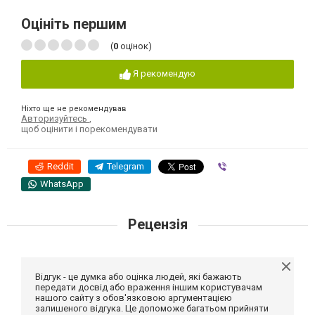
Оцініть першим
(
0
оцінок)
Я рекомендую
Ніхто ще не рекомендував
Авторизуйтесь
,
щоб оцінити і порекомендувати
Reddit
Telegram
Viber
WhatsApp
Рецензія
Відгук - це думка або оцінка людей, які бажають
передати досвід або враження іншим користувачам
нашого сайту з обов'язковою аргументацією
залишеного відгука. Це допоможе багатьом прийняти