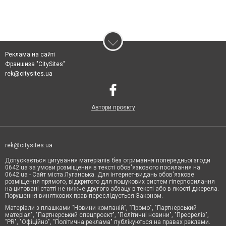
Реклама на сайті
Франшиза "CitySites"
rek@citysites.ua
Автори проєкту
rek@citysites.ua
Допускається цитування матеріалів без отримання попередньої згоди
0642.ua за умови розміщення в тексті обов'язкового посилання на
0642.ua - Сайт міста Луганська. Для інтернет-видань обов'язкове
розміщення прямого, відкритого для пошукових систем гіперпосилання
на цитовані статті не нижче другого абзацу в тексті або в якості джерела.
Порушення виняткових прав переслідується Законом.
Матеріали з плашками "Новини компаній", "Промо", "Партнерський
матеріал", "Партнерський спецпроєкт", "Політичні новини", "Пресреліз",
"PR", "Офіційно", "Політична реклама" публікуються на правах реклами.