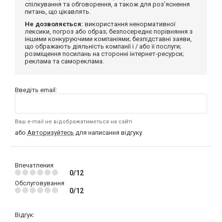
спілкування та обговорення, а також для роз'яснення
питань, що цікавлять.
Не дозволяється:
використання ненормативної
лексики, погроз або образ; безпосереднє порівняння з
іншими конкуруючими компаніями; безпідставні заяви,
що ображають діяльність компанії і / або її послуги;
розміщення посилань на сторонні інтернет-ресурси;
реклама та самореклама.
Введіть email:
Ваш e-mail не відображатиметься на сайті
або
Авторизуйтесь
для написання відгуку
Впечатления
0/12
Обслуговування
0/12
Відгук: