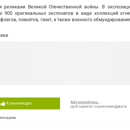
я реликвии Великой Отечественной войны. В экспозици
о 900 оригинальных экспонатов в виде коллекций огне
 флагов, плакатов, газет, а также военного обмундирования
ика.
Авторизуйтесь
,
Я рекомендую
щоб оцінити і порекомендувати
омендував