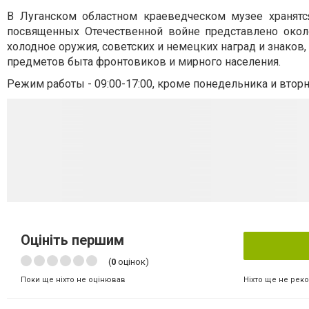
В Луганском областном краеведческом музее хранятс
посвященных Отечественной войне представлено окол
холодное оружия, советских и немецких наград и знаков,
предметов быта фронтовиков и мирного населения.
Режим работы - 09:00-17:00, кроме понедельника и вторн
Оцініть першим
(
0
оцінок)
Ніхто ще не рек
Поки ще ніхто не оцінював