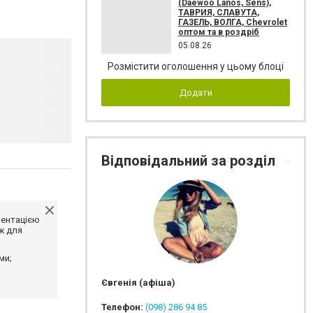
(Daewoo Lanos, Sens),
ТАВРИЯ, СЛАВУТА,
ГАЗЕЛЬ, ВОЛГА, Chevrolet
оптом та в роздріб
05.08.26
Розмістити оголошення у цьому блоці
Додати
Відповідальний за розділ
ментацією
ж для
ми;
Євгенія (афіша)
Телефон:
(098) 286 94 85