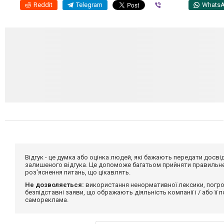
Reddit
Telegram
Viber
Whats
Відгук - це думка або оцінка людей, які бажають передати дос
залишеного відгука. Це допоможе багатьом прийняти правильне 
роз'яснення питань, що цікавлять.
Не дозволяється:
використання ненормативної лексики, погро
безпідставні заяви, що ображають діяльність компанії і / або її
самореклама.