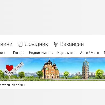
вини
Довідник
Вакансии
шення
Погода
Недвижимость
Карта міста
Авто / Мото
чественной войны