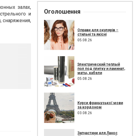
онных залах,
Оголошення
стрельного и
, снаряжения,
Оправи для окулярів –
стильні та якісні
05.08.26
Электрический теплый
пол под плитку и ламинат,
маты, кабели
05.08.26
Курси французької мови
за кордоном
03.08.26
Запчастини для Ланос