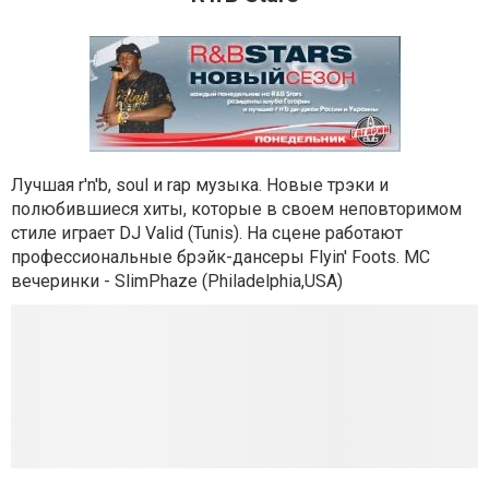
Лучшая r'n'b, soul и rap музыка. Новые трэки и
полюбившиеся хиты, которые в своем неповторимом
стиле играет DJ Valid (Tunis). На сцене работают
профессиональные брэйк-дансеры Flyin' Foots. MC
вечеринки - SlimPhaze (Philadelphia,USA)