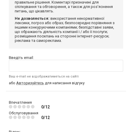
правильне рішення. Коментарі призначені для
спілкування та обговорення, а також для роз'яснення
питань, що цікавлять.
Не дозволяється:
використання ненормативної
лексики, погроз або образ; безпосереднє порівняння з
іншими конкуруючими компаніями; безпідставні заяви,
що ображають діяльність компанії і / або її послуги;
розміщення посилань на сторонні інтернет-ресурси;
реклама та самореклама.
Введіть email:
Ваш e-mail не відображатиметься на сайті
або
Авторизуйтесь
для написання відгуку
Впечатления
0/12
Обслуговування
0/12
Відгук: