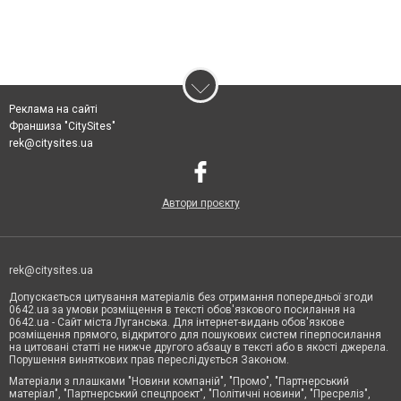
Реклама на сайті
Франшиза "CitySites"
rek@citysites.ua
Автори проєкту
rek@citysites.ua
Допускається цитування матеріалів без отримання попередньої згоди
0642.ua за умови розміщення в тексті обов'язкового посилання на
0642.ua - Сайт міста Луганська. Для інтернет-видань обов'язкове
розміщення прямого, відкритого для пошукових систем гіперпосилання
на цитовані статті не нижче другого абзацу в тексті або в якості джерела.
Порушення виняткових прав переслідується Законом.
Матеріали з плашками "Новини компаній", "Промо", "Партнерський
матеріал", "Партнерський спецпроєкт", "Політичні новини", "Пресреліз",