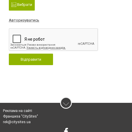
Вибрати
Авторизуватись
Відправити
Реклама на сайті
Франшиза "CitySites"
rek@citysites.ua