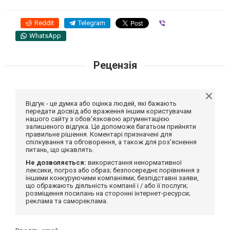
Reddit
Telegram
Viber
WhatsApp
Рецензія
Відгук - це думка або оцінка людей, які бажають
передати досвід або враження іншим користувачам
нашого сайту з обов'язковою аргументацією
залишеного відгука. Це допоможе багатьом прийняти
правильне рішення. Коментарі призначені для
спілкування та обговорення, а також для роз'яснення
питань, що цікавлять.
Не дозволяється:
використання ненормативної
лексики, погроз або образ; безпосереднє порівняння з
іншими конкуруючими компаніями; безпідставні заяви,
що ображають діяльність компанії і / або її послуги;
розміщення посилань на сторонні інтернет-ресурси;
реклама та самореклама.