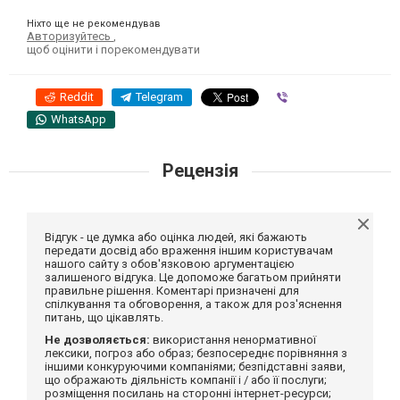
Ніхто ще не рекомендував
Авторизуйтесь
,
щоб оцінити і порекомендувати
Reddit
Telegram
Viber
WhatsApp
Рецензія
Відгук - це думка або оцінка людей, які бажають
передати досвід або враження іншим користувачам
нашого сайту з обов'язковою аргументацією
залишеного відгука. Це допоможе багатьом прийняти
правильне рішення. Коментарі призначені для
спілкування та обговорення, а також для роз'яснення
питань, що цікавлять.
Не дозволяється:
використання ненормативної
лексики, погроз або образ; безпосереднє порівняння з
іншими конкуруючими компаніями; безпідставні заяви,
що ображають діяльність компанії і / або її послуги;
розміщення посилань на сторонні інтернет-ресурси;