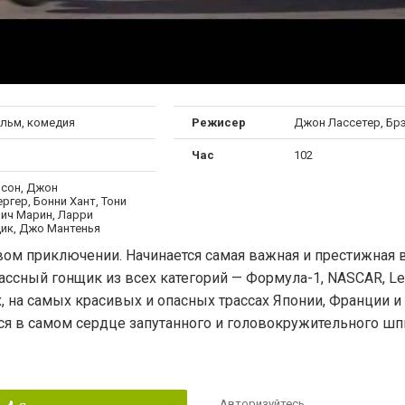
льм, комедия
Режисер
Джон Лассетер, Бр
Час
102
лсон, Джон
ргер, Бонни Хант, Тони
Чич Марин, Ларри
ик, Джо Мантенья
ом приключении. Начинается самая важная и престижная в
ссный гонщик из всех категорий — Формула-1, NASCAR, Le
 на самых красивых и опасных трассах Японии, Франции и 
тся в самом сердце запутанного и головокружительного ш
Авторизуйтесь
,