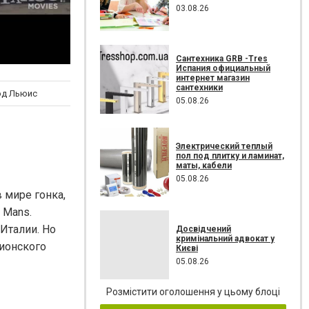
03.08.26
Сантехника GRB -Tres
Испания официальный
интернет магазин
сантехники
эд Льюис
05.08.26
Электрический теплый
пол под плитку и ламинат,
маты, кабели
05.08.26
 мире гонка,
 Mans.
Италии. Но
Досвідчений
кримінальний адвокат у
пионского
Києві
05.08.26
Розмістити оголошення у цьому блоці