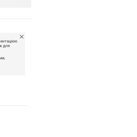
ментацією
ж для
ми;