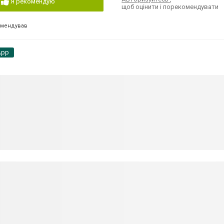
Я рекомендую
щоб оцінити і порекомендувати
омендував
App