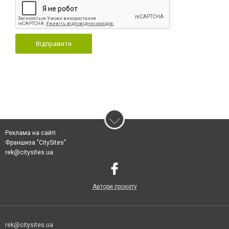
Відправити
Реклама на сайті
Франшиза "CitySites"
rek@citysites.ua
Автори проєкту
rek@citysites.ua