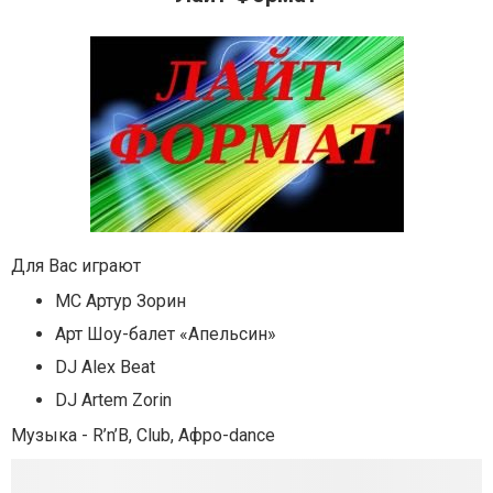
Для Вас играют
MC Артур Зорин
Арт Шоу-балет «Апельсин»
DJ Alex Beat
DJ Artem Zorin
Музыка - R’n’B, Club, Aфро-dance