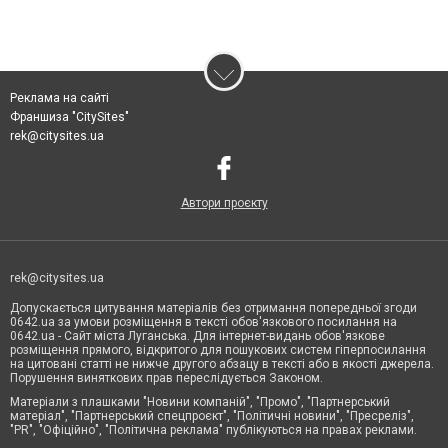
Реклама на сайті
Франшиза "CitySites"
rek@citysites.ua
Автори проєкту
rek@citysites.ua
Допускається цитування матеріалів без отримання попередньої згоди
0642.ua за умови розміщення в тексті обов'язкового посилання на
0642.ua - Сайт міста Луганська. Для інтернет-видань обов'язкове
розміщення прямого, відкритого для пошукових систем гіперпосилання
на цитовані статті не нижче другого абзацу в тексті або в якості джерела.
Порушення виняткових прав переслідується Законом.
Матеріали з плашками "Новини компаній", "Промо", "Партнерський
матеріал", "Партнерський спецпроєкт", "Політичні новини", "Пресреліз",
"PR", "Офіційно", "Політична реклама" публікуються на правах реклами.