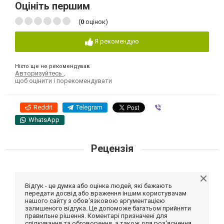
Оцініть першим
(
0
оцінок)
Я рекомендую
Ніхто ще не рекомендував
Авторизуйтесь
,
щоб оцінити і порекомендувати
Reddit
Telegram
Viber
WhatsApp
Рецензія
Відгук - це думка або оцінка людей, які бажають
передати досвід або враження іншим користувачам
нашого сайту з обов'язковою аргументацією
залишеного відгука. Це допоможе багатьом прийняти
правильне рішення. Коментарі призначені для
спілкування та обговорення, а також для роз'яснення