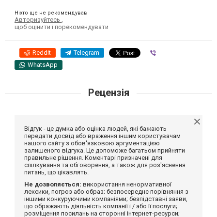
Ніхто ще не рекомендував
Авторизуйтесь
,
щоб оцінити і порекомендувати
Reddit
Telegram
Viber
WhatsApp
Рецензія
Відгук - це думка або оцінка людей, які бажають
передати досвід або враження іншим користувачам
нашого сайту з обов'язковою аргументацією
залишеного відгука. Це допоможе багатьом прийняти
правильне рішення. Коментарі призначені для
спілкування та обговорення, а також для роз'яснення
питань, що цікавлять.
Не дозволяється:
використання ненормативної
лексики, погроз або образ; безпосереднє порівняння з
іншими конкуруючими компаніями; безпідставні заяви,
що ображають діяльність компанії і / або її послуги;
розміщення посилань на сторонні інтернет-ресурси;