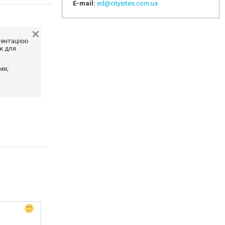
E-mail:
ed@citysites.com.ua
ментацією
ж для
ми;