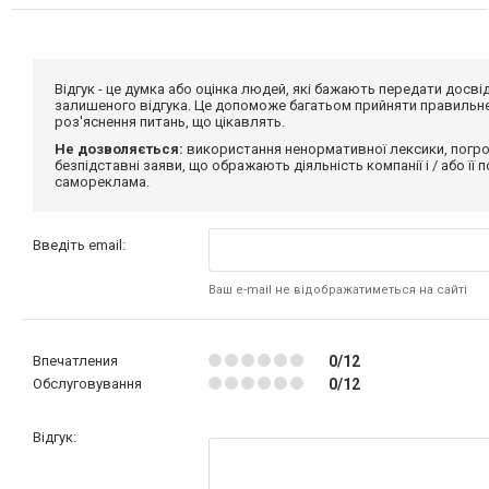
Відгук - це думка або оцінка людей, які бажають передати дос
залишеного відгука. Це допоможе багатьом прийняти правильне 
роз'яснення питань, що цікавлять.
Не дозволяється:
використання ненормативної лексики, погро
безпідставні заяви, що ображають діяльність компанії і / або її
самореклама.
Введіть email:
Ваш e-mail не відображатиметься на сайті
Впечатления
0/12
Обслуговування
0/12
Відгук: