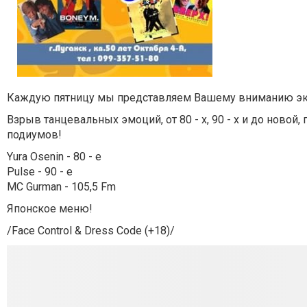
Каждую пятницу мы представляем Вашему вниманию экскл
Взрыв танцевальных эмоций, от 80 - х, 90 - х и до ново
подиумов!
Yura Osenin - 80 - е
Pulse - 90 - е
MC Gurman - 105,5 Fm
Японское меню!
/Face Control & Dress Code (+18)/