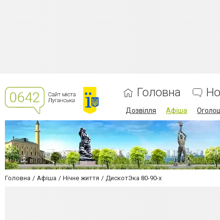
Головна
Но
Дозвілля
Афіша
Оголо
Головна
Афіша
Нічне життя
ДискотЭка 80-90-х