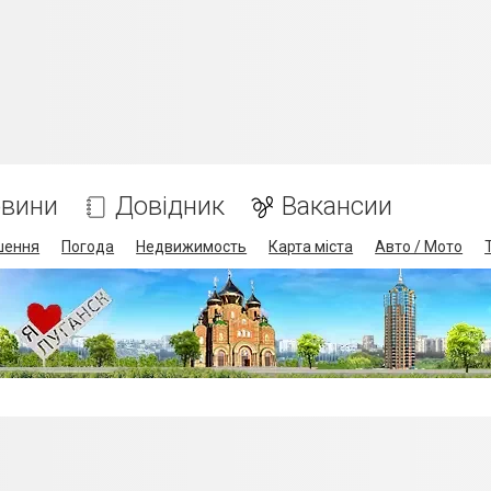
вини
Довідник
Вакансии
шення
Погода
Недвижимость
Карта міста
Авто / Мото