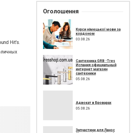
Оголошення
Курси німецької мови за
кордоном
03.08.26
nd Hit's.
толичных
Сантехника GRB -Tres
Испания официальный
интернет магазин
сантехники
05.08.26
Адвокат в Броварах
05.08.26
Запчастини для Ланос