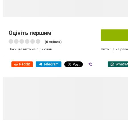
Оцініть першим
(
0
оцінок)
Ніхто ще не рек
Поки ще ніхто не оцінював
Reddit
Telegram
Viber
Whats