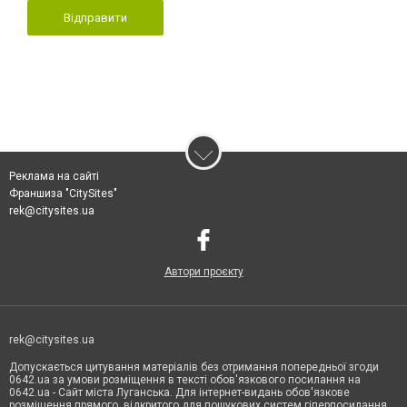
Відправити
Реклама на сайті
Франшиза "CitySites"
rek@citysites.ua
Автори проєкту
rek@citysites.ua
Допускається цитування матеріалів без отримання попередньої згоди
0642.ua за умови розміщення в тексті обов'язкового посилання на
0642.ua - Сайт міста Луганська. Для інтернет-видань обов'язкове
розміщення прямого, відкритого для пошукових систем гіперпосилання