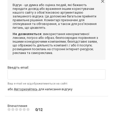
Відгук - це думка або оцінка людей, які бажають
передати досвід або враження іншим користувачам
нашого сайту з обов'язковою аргументацією
залишеного відгука. Це допоможе багатьом прийняти
правильне рішення. Коментарі призначені для
спілкування та обговорення, а також для роз'яснення
питань, що цікавлять.
Не дозволяється:
використання ненормативної
лексики, погроз або образ; безпосереднє порівняння з
іншими конкуруючими компаніями; безпідставні заяви,
що ображають діяльність компанії і / або її послуги;
розміщення посилань на сторонні інтернет-ресурси;
реклама та самореклама.
Введіть email:
Ваш e-mail не відображатиметься на сайті
або
Авторизуйтесь
для написання відгуку
Впечатления
0/12