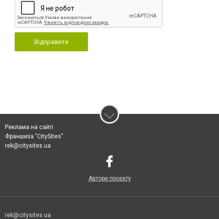
Відправити
Реклама на сайті
Франшиза "CitySites"
rek@citysites.ua
Автори проєкту
rek@citysites.ua