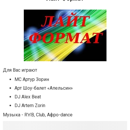
Для Вас играют
MC Артур Зорин
Арт Шоу-балет «Апельсин»
DJ Alex Beat
DJ Artem Zorin
Музыка - R’n’B, Club, Aфро-dance