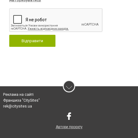
Відправити
Реклама на сайті
Франшиза "CitySites"
rek@citysites.ua
Автори проєкту