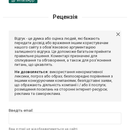
WhatsApp
Рецензія
Відгук - це думка або оцінка людей, які бажають
передати досвід або враження іншим користувачам
нашого сайту з обов'язковою аргументацією
залишеного відгука. Це допоможе багатьом прийняти
правильне рішення. Коментарі призначені для
спілкування та обговорення, а також для роз'яснення
питань, що цікавлять.
Не дозволяється:
використання ненормативної
лексики, погроз або образ; безпосереднє порівняння з
іншими конкуруючими компаніями; безпідставні заяви,
що ображають діяльність компанії і / або її послуги;
розміщення посилань на сторонні інтернет-ресурси;
реклама та самореклама.
Введіть email:
Ваш e-mail не відображатиметься на сайті