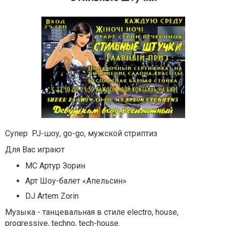
Супер PJ-шоу, go-go, мужской стриптиз
Для Вас играют
MC Артур Зорин
Арт Шоу-балет «Апельсин»
DJ Artem Zorin
Музыка - танцевальная в стиле electro, house,
progressive, techno, tech-house.