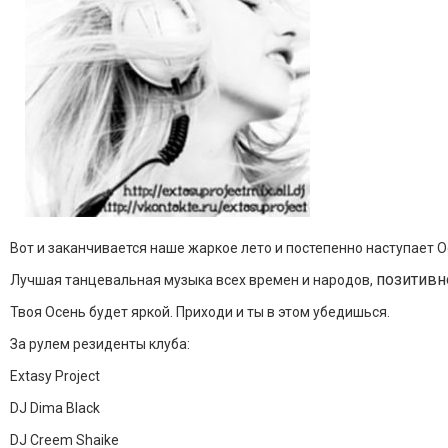
Вот и заканчивается наше жаркое лето и постепенно наступает Осе
позитивн
Лучшая танцевальная музыка всех времен и народов,
Твоя Осень будет яркой. Приходи и ты в этом убедишься.
За рулем резиденты клуба:
Extasy Project
DJ Dima Black
DJ Creem Shaike