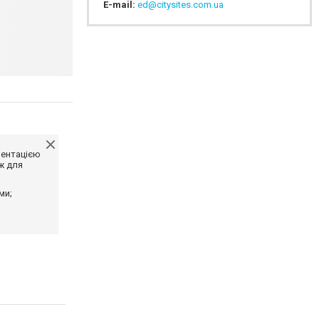
E-mail:
ed@citysites.com.ua
ментацією
ж для
ми;