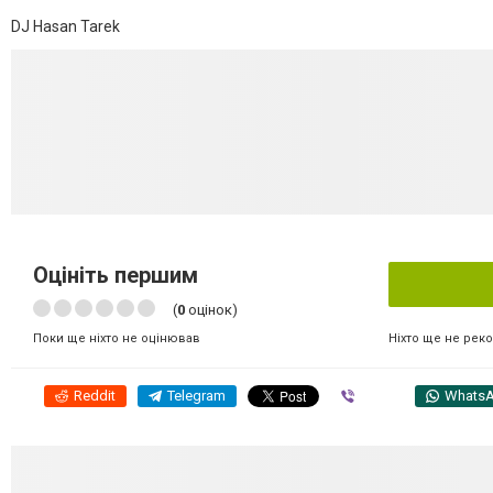
DJ Hasan Tarek
Оцініть першим
(
0
оцінок)
Ніхто ще не рек
Поки ще ніхто не оцінював
Reddit
Telegram
Viber
Whats