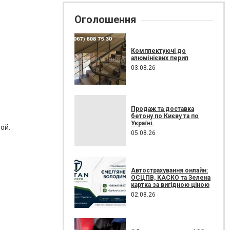
Оголошення
Комплектуючі до
алюмінієвих перил
03.08.26
Продаж та доставка
бетону по Києву та по
Україні.
ой.
05.08.26
Автострахування онлайн:
ОСЦПВ, КАСКО та Зелена
картка за вигідною ціною
02.08.26