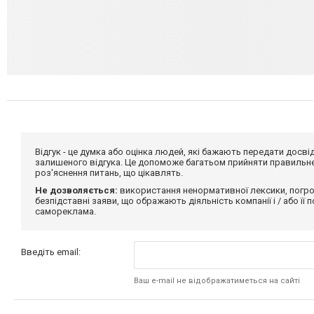
Відгук - це думка або оцінка людей, які бажають передати дос
залишеного відгука. Це допоможе багатьом прийняти правильне 
роз'яснення питань, що цікавлять.
Не дозволяється:
використання ненормативної лексики, погро
безпідставні заяви, що ображають діяльність компанії і / або її
самореклама.
Введіть email:
Ваш e-mail не відображатиметься на сайті