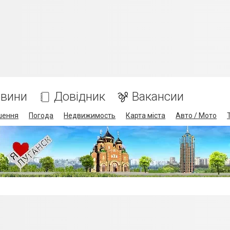
вини
Довідник
Вакансии
шення
Погода
Недвижимость
Карта міста
Авто / Мото