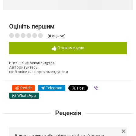
Оцініть першим
(
0
оцінок)
Я рекомендую
Ніхто ще не рекомендував
Авторизуйтесь
,
щоб оцінити і порекомендувати
Reddit
Telegram
Viber
WhatsApp
Рецензія
Відгук - це думка або оцінка людей, які бажають