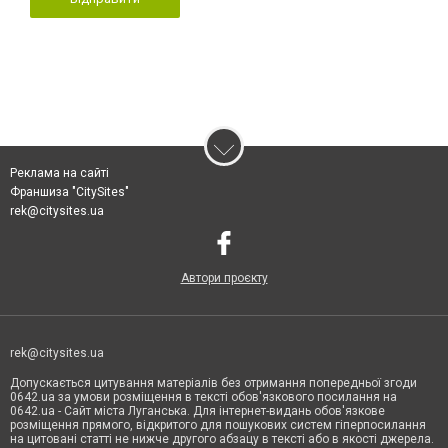
Реклама на сайті
Франшиза "CitySites"
rek@citysites.ua
Автори проєкту
rek@citysites.ua
Допускається цитування матеріалів без отримання попередньої згоди
0642.ua за умови розміщення в тексті обов'язкового посилання на
0642.ua - Сайт міста Луганська. Для інтернет-видань обов'язкове
розміщення прямого, відкритого для пошукових систем гіперпосилання
на цитовані статті не нижче другого абзацу в тексті або в якості джерела.