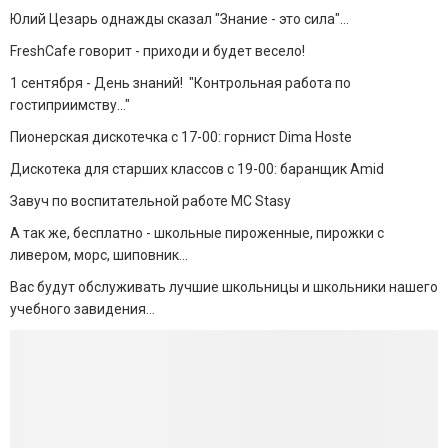
Юлий Цезарь однажды сказал "Знание - это сила"...
FreshCafe говорит - приходи и будет весело!
1 сентября - День знаний! "Контрольная работа по
гостиприимству..."
Пионерская дискотечка с 17-00: горнист Dima Hoste
Дискотека для старших классов с 19-00: баранщик Amid
Завуч по воспитательной работе MC Stasy
А так же, бесплатно - школьные пироженные, пирожки с
ливером, морс, шиповник...
Вас будут обслуживать лучшие школьницы и школьники нашего
учебного завидения...