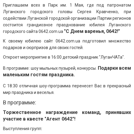
Приглашаем всех в Парк им. 1 Мая, где под патронатом
Луганского городского головы Сергея Кравченко, при
содействии Луганской городской организации Партии регионов
состоится грандиозное празднование юбилея Луганского
"С Днем варенья, 0642!"
городского сайта 0642.com.ua
К своему юбилею сайт 0642.com.ua подготовил множество
подарков и сюрпризов для своих гостей.
Откроет мероприятие в 16:00 детский праздник "ЛуганЧАТа".
Подарки всем
В программе: шоу мыльных пузырей, конкурсы.
маленьким гостям праздника.
С 18:30 отличная шоу-программа перенесет Вас в прекрасный
мир праздника и веселья.
В программе:
Торжественное награждение команд, принявших
участие в квесте "Агент 0642"!
Выступления групп: