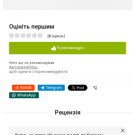
Оцініть першим
(
0
оцінок)
Я рекомендую
Ніхто ще не рекомендував
Авторизуйтесь
,
щоб оцінити і порекомендувати
Reddit
Telegram
Viber
WhatsApp
Рецензія
Відгук - це думка або оцінка людей, які бажають