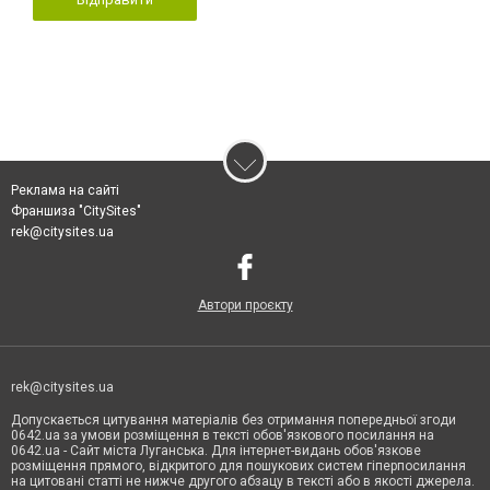
Реклама на сайті
Франшиза "CitySites"
rek@citysites.ua
Автори проєкту
rek@citysites.ua
Допускається цитування матеріалів без отримання попередньої згоди
0642.ua за умови розміщення в тексті обов'язкового посилання на
0642.ua - Сайт міста Луганська. Для інтернет-видань обов'язкове
розміщення прямого, відкритого для пошукових систем гіперпосилання
на цитовані статті не нижче другого абзацу в тексті або в якості джерела.