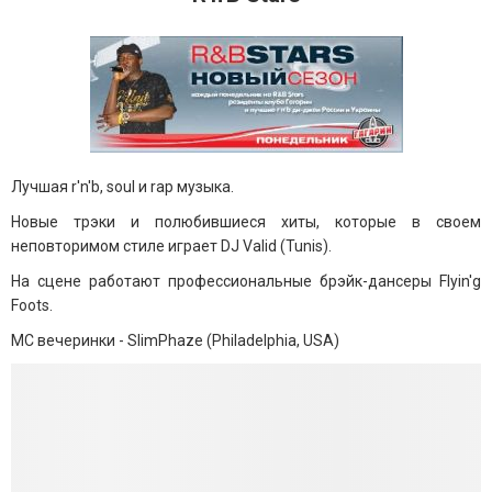
Лучшая r'n'b, soul и rap музыка.
Новые трэки и полюбившиеся хиты, которые в своем
неповторимом стиле играет DJ Valid (Tunis).
На сцене работают профессиональные брэйк-дансеры Flyin'g
Foots.
MC вечеринки - SlimPhaze (Philadelphia, USA)