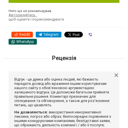
Ніхто ще не рекомендував
Авторизуйтесь
,
щоб оцінити і порекомендувати
Reddit
Telegram
Viber
WhatsApp
Рецензія
Відгук - це думка або оцінка людей, які бажають
передати досвід або враження іншим користувачам
нашого сайту з обов'язковою аргументацією
залишеного відгука. Це допоможе багатьом прийняти
правильне рішення. Коментарі призначені для
спілкування та обговорення, а також для роз'яснення
питань, що цікавлять.
Не дозволяється:
використання ненормативної
лексики, погроз або образ; безпосереднє порівняння з
іншими конкуруючими компаніями; безпідставні заяви,
що ображають діяльність компанії і / або її послуги;