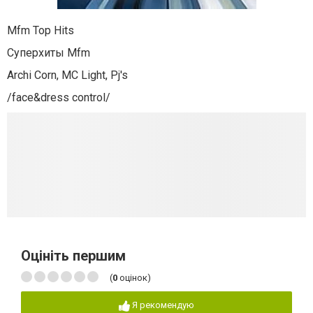
Mfm Top Hits
Cуперхиты Mfm
Archi Corn, MC Light, Pj's
/face&dress control/
Оцініть першим
(
0
оцінок)
Я рекомендую