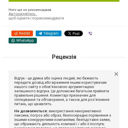
Ніхто ще не рекомендував
Авторизуйтесь
,
щоб оцінити і порекомендувати
Reddit
Telegram
Viber
WhatsApp
Рецензія
Відгук - це думка або оцінка людей, які бажають
передати досвід або враження іншим користувачам
нашого сайту з обов'язковою аргументацією
залишеного відгука. Це допоможе багатьом прийняти
правильне рішення. Коментарі призначені для
спілкування та обговорення, а також для роз'яснення
питань, що цікавлять.
Не дозволяється:
використання ненормативної
лексики, погроз або образ; безпосереднє порівняння з
іншими конкуруючими компаніями; безпідставні заяви,
що ображають діяльність компанії і / або її послуги;