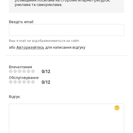
розміщення посилань на сторонні інтернет-ресурси;
реклама та самореклама.
Введіть email:
Ваш e-mail не відображатиметься на сайті
або
Авторизуйтесь
для написання відгуку
Впечатления
0/12
Обслуговування
0/12
Відгук: