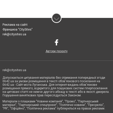
Реклама на сайті
Франшиза "CitySites"
rek@citysites.ua
Автори проєкту
rek@citysites.ua
Допускається цитування матеріалів без отримання попередньої згоди
0642.ua за умови розміщення в тексті обов'язкового посилання на
0642.ua - Сайт міста Луганська. Для інтернет-видань обов'язкове
розміщення прямого, відкритого для пошукових систем гіперпосилання
на цитовані статті не нижче другого абзацу в тексті або в якості джерела.
Порушення виняткових прав переслідується Законом.
Матеріали з плашками "Новини компаній", "Промо", "Партнерський
матеріал", "Партнерський спецпроєкт", "Політичні новини", "Пресреліз",
"PR", "Офіційно", "Політична реклама" публікуються на правах реклами.