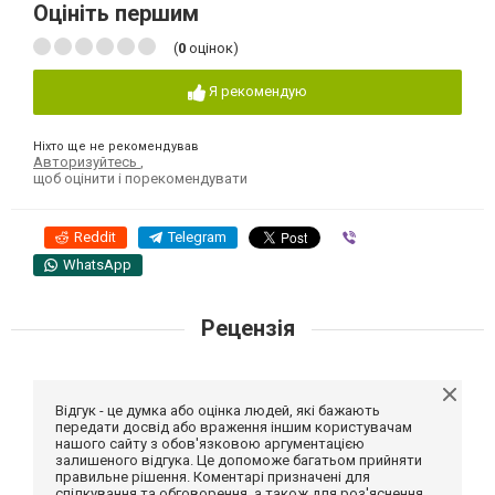
Оцініть першим
(
0
оцінок)
Я рекомендую
Ніхто ще не рекомендував
Авторизуйтесь
,
щоб оцінити і порекомендувати
Reddit
Telegram
Viber
WhatsApp
Рецензія
Відгук - це думка або оцінка людей, які бажають
передати досвід або враження іншим користувачам
нашого сайту з обов'язковою аргументацією
залишеного відгука. Це допоможе багатьом прийняти
правильне рішення. Коментарі призначені для
спілкування та обговорення, а також для роз'яснення