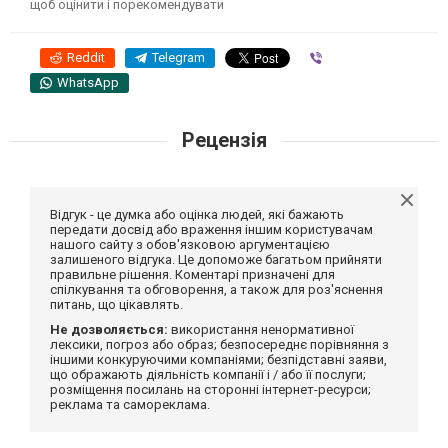
щоб оцінити і порекомендувати
Reddit
Telegram
Viber
WhatsApp
Рецензія
Відгук - це думка або оцінка людей, які бажають
передати досвід або враження іншим користувачам
нашого сайту з обов'язковою аргументацією
залишеного відгука. Це допоможе багатьом прийняти
правильне рішення. Коментарі призначені для
спілкування та обговорення, а також для роз'яснення
питань, що цікавлять.
Не дозволяється:
використання ненормативної
лексики, погроз або образ; безпосереднє порівняння з
іншими конкуруючими компаніями; безпідставні заяви,
що ображають діяльність компанії і / або її послуги;
розміщення посилань на сторонні інтернет-ресурси;
реклама та самореклама.