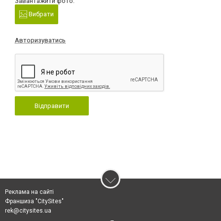
Завантажити фото:
Вибрати
Авторизуватись
Відправити
Реклама на сайті
Франшиза "CitySites"
rek@citysites.ua