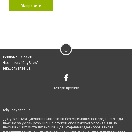
Відправити
Реклама на сайті
Франшиза "CitySites"
rek@citysites.ua
Автори проєкту
rek@citysites.ua
Допускається цитування матеріалів без отримання попередньої згоди
0642.ua за умови розміщення в тексті обов'язкового посилання на
0642.ua - Сайт міста Луганська. Для інтернет-видань обов'язкове
розміщення прямого, відкритого для пошукових систем гіперпосилання