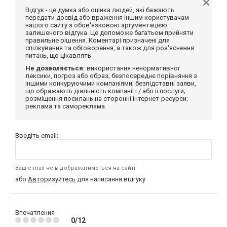
Відгук - це думка або оцінка людей, які бажають
передати досвід або враження іншим користувачам
нашого сайту з обов'язковою аргументацією
залишеного відгука. Це допоможе багатьом прийняти
правильне рішення. Коментарі призначені для
спілкування та обговорення, а також для роз'яснення
питань, що цікавлять.
Не дозволяється:
використання ненормативної
лексики, погроз або образ; безпосереднє порівняння з
іншими конкуруючими компаніями; безпідставні заяви,
що ображають діяльність компанії і / або її послуги;
розміщення посилань на сторонні інтернет-ресурси;
реклама та самореклама.
Введіть email:
Ваш e-mail не відображатиметься на сайті
або
Авторизуйтесь
для написання відгуку
Впечатления
0/12