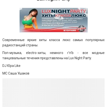
Современные яркие хиты класса люкс самых популярных
радиостанций страны.
Поп-музыка, electro-хиты, немного r'n'b - все модные
танцевальные течения представлены на Lux Night Party.
DJ Юра Like
MC Саша Ушаков