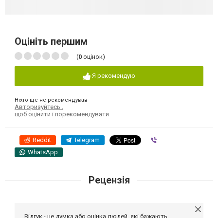
Оцініть першим
(
0
оцінок)
Я рекомендую
Ніхто ще не рекомендував
Авторизуйтесь
,
щоб оцінити і порекомендувати
Reddit
Telegram
Viber
WhatsApp
Рецензія
Відгук - це думка або оцінка людей, які бажають