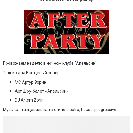
Провожаем неделю в ночном клубе "Апельсин".
Только для Вас целый вечер:
MC Артур Зорин
Арт Шоу-балет «Апельсин»
DJ Artem Zorin
Музыка - танцевальная в стиле electro, house, progressive.